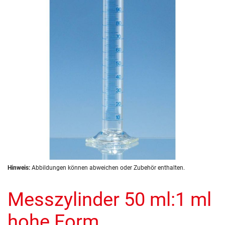
Zum
Hinweis:
Abbildungen können abweichen oder Zubehör enthalten.
Anfang
der
Messzylinder 50 ml:1 ml
Bildergalerie
springen
hohe Form,