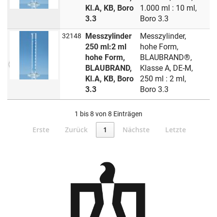
Kl.A, KB, Boro
1.000 ml : 10 ml,
3.3
Boro 3.3
Messzylinder
Messzylinder,
32148
250 ml:2 ml
hohe Form,
hohe Form,
BLAUBRAND®,
BLAUBRAND,
Klasse A, DE-M,
Kl.A, KB, Boro
250 ml : 2 ml,
3.3
Boro 3.3
1 bis 8 von 8 Einträgen
Erste
Zurück
1
Nächste
Letzte