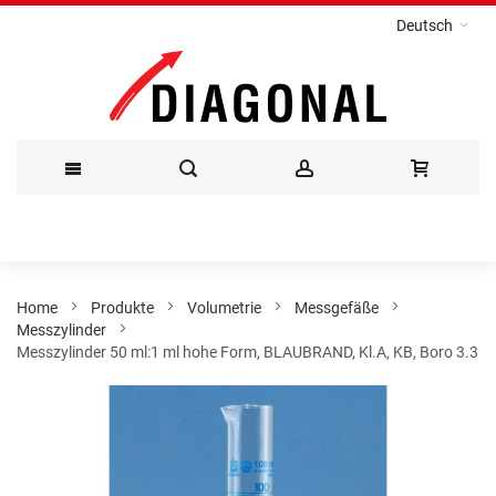
Deutsch
Direkt
zum
Inhalt
Home
Produkte
Volumetrie
Messgefäße
Messzylinder
Messzylinder 50 ml:1 ml hohe Form, BLAUBRAND, Kl.A, KB, Boro 3.3
Zum
Ende
der
Bildergalerie
springen