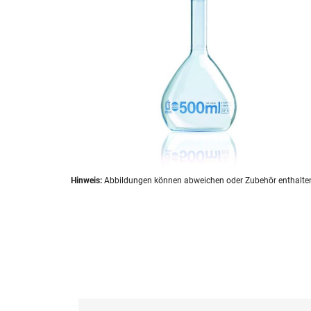
Zum
Hinweis:
Abbildungen können abweichen oder Zubehör enthalte
Anfang
der
Bildergalerie
springen