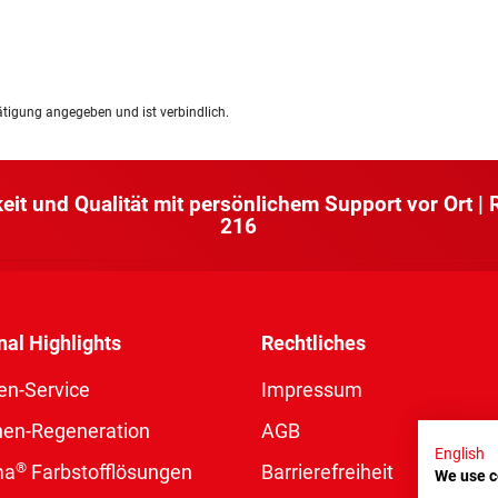
ätigung angegeben und ist verbindlich.
keit und Qualität mit persönlichem Support vor Ort |
216
nal Highlights
Rechtliches
en-Service
Impressum
nen-Regeneration
AGB
English
®
ma
Farbstofflösungen
Barrierefreiheit
We use c