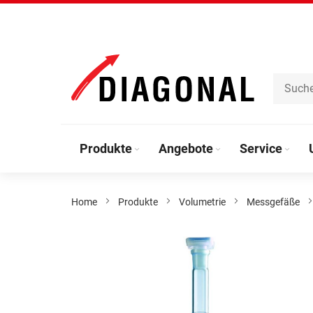
Direkt
zum
Inhalt
Produkte
Angebote
Service
Home
Produkte
Volumetrie
Messgefäße
Zum
Ende
der
Bildergalerie
springen