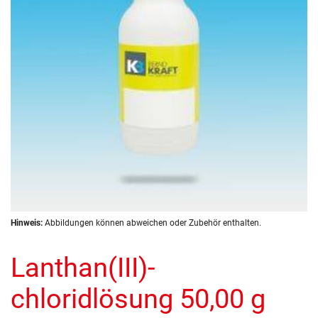
Zum
Hinweis:
Abbildungen können abweichen oder Zubehör enthalten.
Anfang
der
Lanthan(III)-
Bildergalerie
springen
chloridlösung 50,00 g