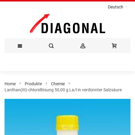
Deutsch
Direkt
zum
Inhalt
Home
Produkte
Chemie
Lanthan(III)-chloridlösung 50,00 g La/l in verdünnter Salzsäure
Zum
Ende
der
Bildergalerie
springen