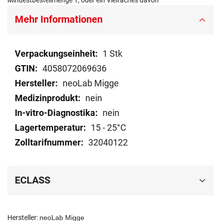
Mindestbestellmenge 1, oder ein Vielfaches davon
Mehr Informationen
Mehr
1 Stk
Informationen
4058072069636
neoLab Migge
nein
nein
15 - 25°C
32040122
ECLASS
Hersteller:
neoLab Migge