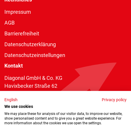
Impressum
AGB
Barrierefreiheit
Datenschutzerklärung
Datenschutzeinstellungen
Kontakt
Diagonal GmbH & Co. KG
Havixbecker Straße 62
48161 Münster
English
Privacy policy
Telefon:
+49 2534 970 216
We use cookies
Telefax: +49 2534 970 116
We may place these for analysis of our visitor data, to improve our website,
show personalised content and to give you a great website experience. For
info@diagonal.de
more information about the cookies we use open the settings.