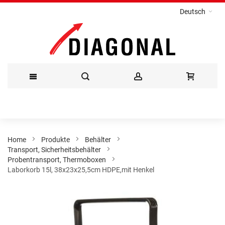
Deutsch
Direkt
zum
Inhalt
Home
Produkte
Behälter
Transport, Sicherheitsbehälter
Probentransport, Thermoboxen
Laborkorb 15l, 38x23x25,5cm HDPE,mit Henkel
Zum
Ende
der
Bildergalerie