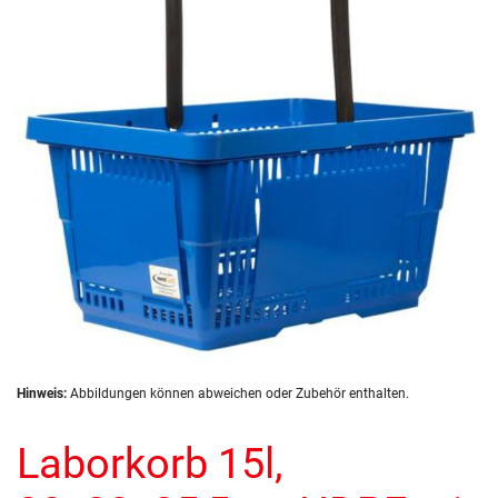
springen
Zum
Hinweis:
Abbildungen können abweichen oder Zubehör enthalten.
Anfang
der
Laborkorb 15l,
Bildergalerie
springen