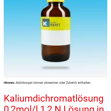
Zum
Hinweis:
Abbildungen können abweichen oder Zubehör enthalten.
Anfang
der
Kaliumdichromatlösung
Bildergalerie
springen
0,2mol/l 1,2 N Lösung in