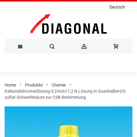
Deutsch
Direkt
zum
Inhalt
Home
Produkte
Chemie
Kaliumdichromatlösung 0,2mol/l 1,2 N Lösung in Quecksilber(II)-
sulfat-Schwefelsäure zur CSB-Bestimmung
Zum
Ende
der
Bildergalerie
springen