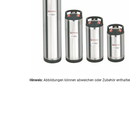
Zum
Hinweis:
Abbildungen können abweichen oder Zubehör enthalte
Anfang
der
Bildergalerie
springen