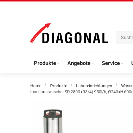
Direkt
zum
Inhalt
Produkte
Angebote
Service
Home
Produkte
Laboreinrichtungen
Wasse
Ionenaustauscher SD 2800 (R3/4) 950l/h, Ø240xH 600m
Zum
Ende
der
Bildergalerie
springen