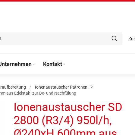
Ku
Unternehmen
Kontakt
raufbereitung
Ionenaustauscher Patronen
m aus Edelstahl zur Be- und Nachfülung
Ionenaustauscher SD
2800 (R3/4) 950l/h,
Ø240xH 600mm aus