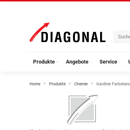
Direkt
zum
Inhalt
Produkte
Angebote
Service
Home
Produkte
Chemie
Gardner Farbstand
Zum
Ende
der
Bildergalerie
springen
Zum