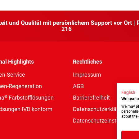
keit und Qualität mit persönlichem Support vor Ort |
216
nal Highlights
Rechtliches
en-Service
Impressum
nen-Regeneration
AGB
English
®
ma
Farbstofflösungen
Barrierefreiheit
We use c
We may pla
rlösungen IVD konform
Datenschutzerklärung
personalis
about the 
Datenschutzeinstellungen