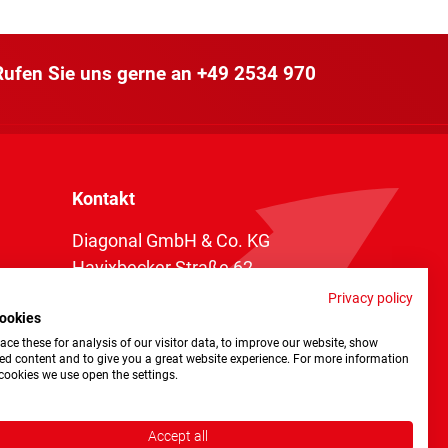
 Rufen Sie uns gerne an
+49 2534 970
Kontakt
Diagonal GmbH & Co. KG
Havixbecker Straße 62
48161 Münster
Privacy policy
ookies
Telefon:
+49 2534 970 216
ce these for analysis of our visitor data, to improve our website, show
Telefax: +49 2534 970 116
ed content and to give you a great website experience. For more information
cookies we use open the settings.
info@diagonal.de
Accept all