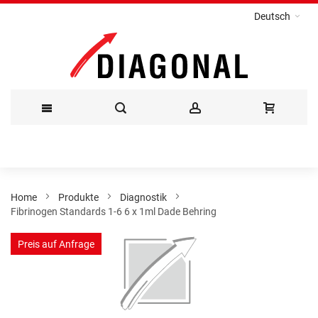
Deutsch
Direkt
zum
Inhalt
Home
Produkte
Diagnostik
Fibrinogen Standards 1-6 6 x 1ml Dade Behring
Zum
Preis auf Anfrage
Ende
der
Bildergalerie
springen