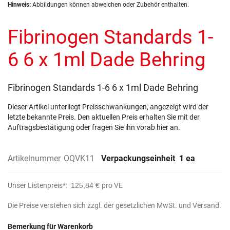
Zum
Hinweis:
Abbildungen können abweichen oder Zubehör enthalten.
Anfang
der
Fibrinogen Standards 1-
Bildergalerie
springen
6 6 x 1ml Dade Behring
Fibrinogen Standards 1-6 6 x 1ml Dade Behring
Dieser Artikel unterliegt Preisschwankungen, angezeigt wird der
letzte bekannte Preis. Den aktuellen Preis erhalten Sie mit der
Auftragsbestätigung oder fragen Sie ihn vorab hier an.
Artikelnummer
OQVK11
Verpackungseinheit
1 ea
Unser Listenpreis*:
125,84 €
pro VE
Die Preise verstehen sich zzgl. der gesetzlichen MwSt. und Versand.
Bemerkung für Warenkorb