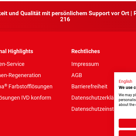
keit und Qualität mit persönlichem Support vor Ort |
216
nal Highlights
Rechtliches
en-Service
Impressum
nen-Regeneration
AGB
English
®
ma
Farbstofflösungen
Barrierefreiheit
We use c
We may pla
rlösungen IVD konform
Datenschutzerklärung
personalis
about the 
Datenschutzeinstellungen