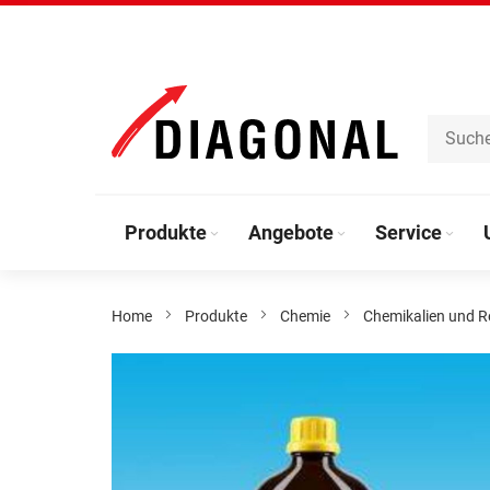
Direkt
zum
Inhalt
Produkte
Angebote
Service
Home
Produkte
Chemie
Chemikalien und R
Zum
Ende
der
Bildergalerie
springen