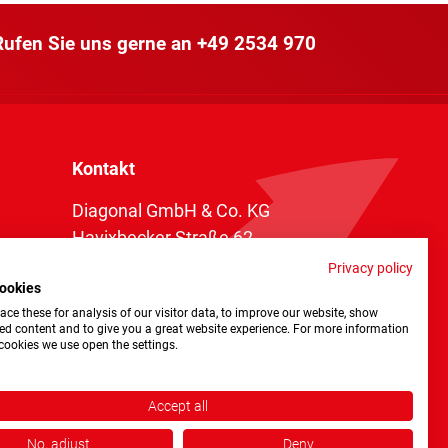
 Rufen Sie uns gerne an
+49 2534 970
Kontakt
Diagonal GmbH & Co. KG
Havixbecker Straße 62
48161 Münster
Privacy policy
ookies
Telefon:
+49 2534 970 216
ce these for analysis of our visitor data, to improve our website, show
Telefax: +49 2534 970 116
ed content and to give you a great website experience. For more information
cookies we use open the settings.
info@diagonal.de
Accept all
No, adjust
Deny