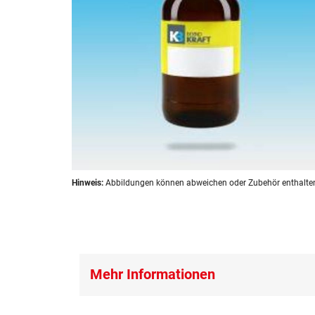
Zum
Hinweis:
Abbildungen können abweichen oder Zubehör enthalte
Anfang
der
Bildergalerie
springen
Mehr Informationen