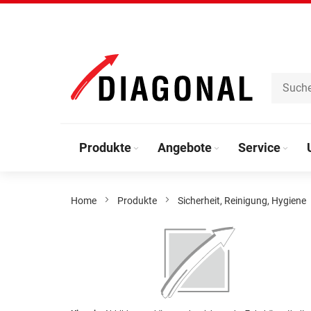
Direkt
zum
Inhalt
Produkte
Angebote
Service
Home
Produkte
Sicherheit, Reinigung, Hygiene
Zum
Ende
der
Bildergalerie
springen
Zum