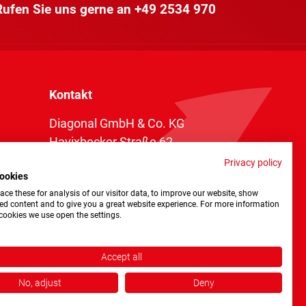
 Rufen Sie uns gerne an
+49 2534 970
Kontakt
Diagonal GmbH & Co. KG
Havixbecker Straße 62
48161 Münster
Privacy policy
ookies
Telefon:
+49 2534 970 216
ce these for analysis of our visitor data, to improve our website, show
Telefax: +49 2534 970 116
ed content and to give you a great website experience. For more information
cookies we use open the settings.
info@diagonal.de
Accept all
No, adjust
Deny