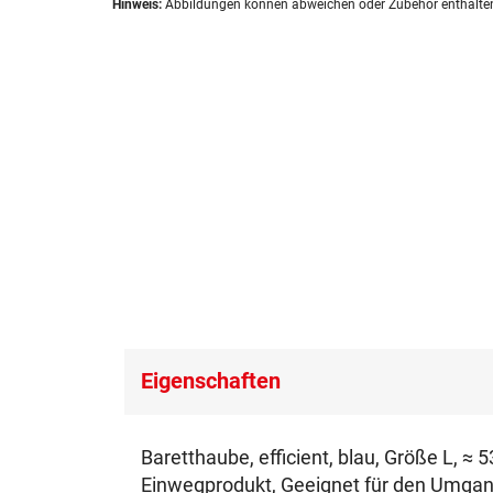
Hinweis:
Abbildungen können abweichen oder Zubehör enthalte
Anfang
der
Bildergalerie
springen
Eigenschaften
Baretthaube, efficient, blau, Größe L, ≈ 5
Einwegprodukt, Geeignet für den Umgang m