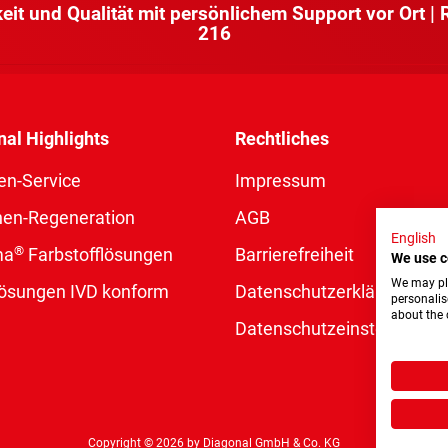
keit und Qualität mit persönlichem Support vor Ort |
216
nal Highlights
Rechtliches
en-Service
Impressum
nen-Regeneration
AGB
English
®
ma
Farbstofflösungen
Barrierefreiheit
We use c
We may pla
rlösungen IVD konform
Datenschutzerklärung
personalis
about the 
Datenschutzeinstellungen
Copyright © 2026 by Diagonal GmbH & Co. KG