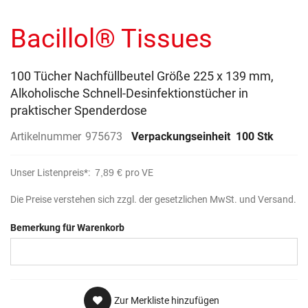
Anfang
der
Bacillol® Tissues
Bildergalerie
springen
100 Tücher Nachfüllbeutel Größe 225 x 139 mm,
Alkoholische Schnell-Desinfektionstücher in
praktischer Spenderdose
Artikelnummer
975673
Verpackungseinheit
100 Stk
Unser Listenpreis*:
7,89 €
pro VE
Die Preise verstehen sich zzgl. der gesetzlichen MwSt. und Versand.
Bemerkung für Warenkorb
Zur Merkliste hinzufügen