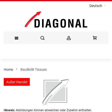
Deutsch
Direkt
zum
Inhalt
Home
Bacillol® Tissues
Zum
Außer Handel
Ende
der
Bildergalerie
springen
Zum
Hinweis:
Abbildungen können abweichen oder Zubehör enthalten.