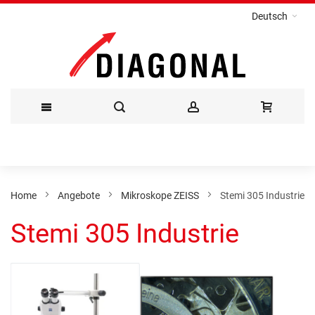
Deutsch
Direkt
zum
Inhalt
Home
Angebote
Mikroskope ZEISS
Stemi 305 Industrie
Stemi 305 Industrie