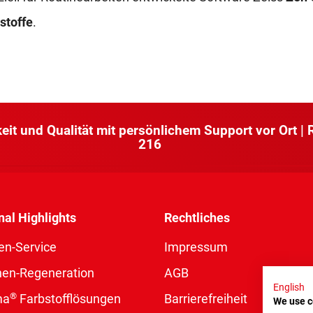
stoffe
.
keit und Qualität mit persönlichem Support vor Ort |
216
nal Highlights
Rechtliches
en-Service
Impressum
nen-Regeneration
AGB
English
®
ma
Farbstofflösungen
Barrierefreiheit
We use c