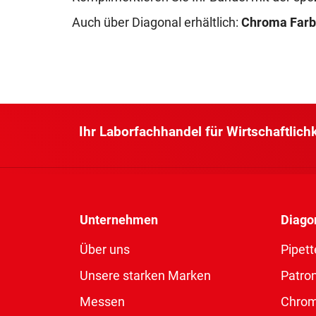
Auch über Diagonal erhältlich:
Chroma Farb
Ihr Laborfachhandel für Wirtschaftlich
Unternehmen
Diago
Über uns
Pipett
Unsere starken Marken
Patro
Messen
Chro