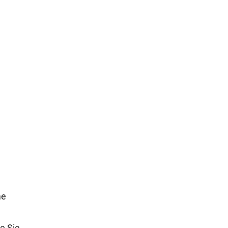
me
e Sie