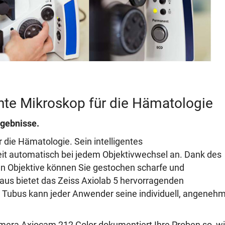
chte Mikroskop für die Hämatologie
rgebnisse.
r die Hämatologie. Sein intelligentes
it automatisch bei jedem Objektivwechsel an. Dank des
en Objektive können Sie gestochen scharfe und
naus bietet das Zeiss Axiolab 5 hervorragenden
 Tubus kann jeder Anwender seine individuell, angeneh
mera Axiocam 212 Color dokumentiert Ihre Proben so, wi