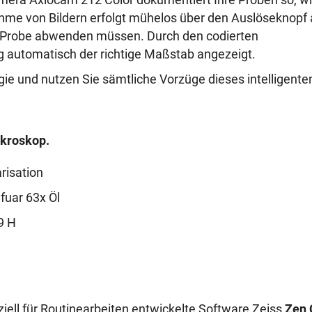
nahme von Bildern erfolgt mühelos über den Auslöseknopf
er Probe abwenden müssen. Durch den codierten
ng automatisch der richtige Maßstab angezeigt.
gie und nutzen Sie sämtliche Vorzüge dieses intelligente
ikroskop.
arisation
fuar 63x Öl
9 H
iell für Routinearbeiten entwickelte Software Zeiss
Zen 