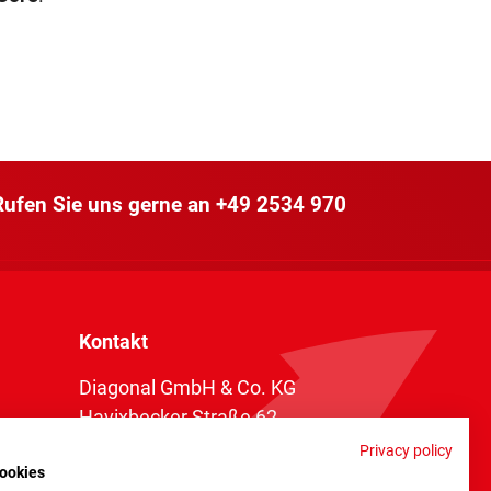
 Rufen Sie uns gerne an
+49 2534 970
Kontakt
Diagonal GmbH & Co. KG
Havixbecker Straße 62
48161 Münster
Privacy policy
ookies
Telefon:
+49 2534 970 216