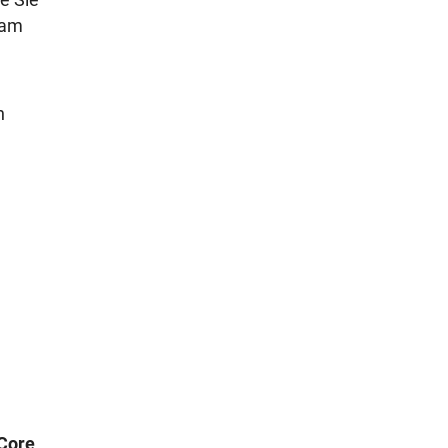
 am
n
Core
.