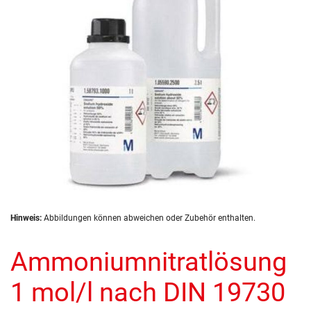
Zum
Hinweis:
Abbildungen können abweichen oder Zubehör enthalten.
Anfang
der
Ammoniumnitratlösung
Bildergalerie
springen
1 mol/l nach DIN 19730