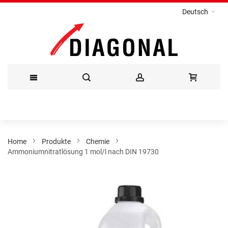
Deutsch
Direkt
zum
Inhalt
Home
Produkte
Chemie
Ammoniumnitratlösung 1 mol/l nach DIN 19730
Zum
Ende
der
Bildergalerie
springen