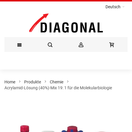
Deutsch
Direkt
zum
Inhalt
Home
Produkte
Chemie
Acrylamid-Lösung (40%)-Mix 19: 1 für die Molekularbiologie
Zum
Ende
der
Bildergalerie
springen