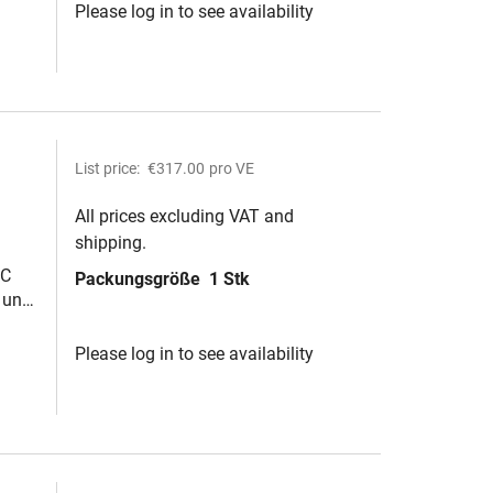
Please log in to see availability
List price:
€317.00
pro VE
All prices excluding VAT and
shipping.
larm
°C
Packungsgröße
1 Stk
t und
Please log in to see availability