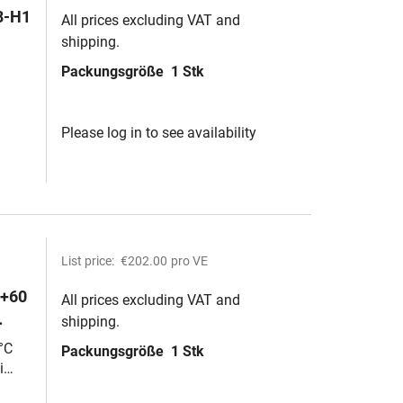
8-H1
All prices excluding VAT and
shipping.
Packungsgröße
1 Stk
Please log in to see availability
List price:
€202.00
pro VE
 +60
All prices excluding VAT and
shipping.
nen
°C
Packungsgröße
1 Stk
i
-