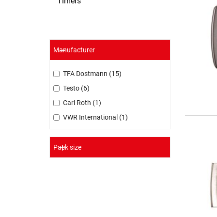
Timers
Manufacturer
TFA Dostmann
15
Testo
6
Carl Roth
1
VWR International
1
Pack size