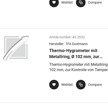
Wishlist
Compare
Article number:
45.2032
Hersteller:
TFA Dostmann
Thermo-Hygrometer mit
Metallring, Ø 102 mm, zur
Kontrolle von Temperatur und
Thermo-Hygrometer mit Metallring
Luftfeuchtigkeit
102 mm, zur Kontrolle von Temper
und Luftfeuchtigkeit
Wishlist
Compare