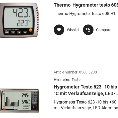
Thermo-Hygrometer testo 60
Thermo-Hygrometer testo 608-H1
Wishlist
Compare
Article number:
0560.6230
Hersteller:
Testo
Hygrometer Testo 623 -10 bis
°C mit Verlaufsanzeige, LED-
Alarm bei unter-/überschritte
Hygrometer Testo 623 -10 bis +60 
Temperatur- und/oder Feuch
mit Verlaufsanzeige, LED-Alarm be
unter-/überschrittenen Temperatur