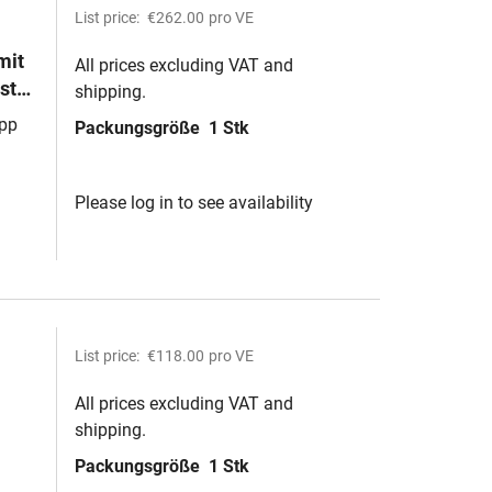
List price:
€262.00
pro VE
mit
All prices excluding VAT and
st
shipping.
App
Packungsgröße
1 Stk
uchte
Please log in to see availability
List price:
€118.00
pro VE
All prices excluding VAT and
shipping.
Packungsgröße
1 Stk