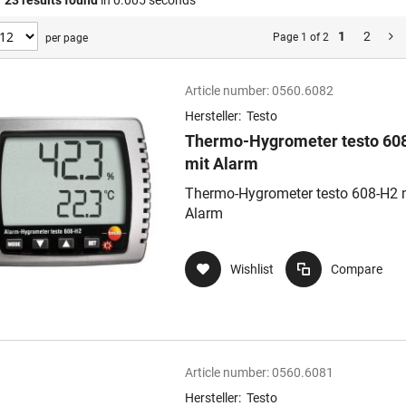
f
23
results found
in 0.005 seconds
1
2
Page 1 of 2
per page
Article number:
0560.6082
Hersteller:
Testo
Thermo-Hygrometer testo 60
mit Alarm
Thermo-Hygrometer testo 608-H2 
Alarm
Wishlist
Compare
Article number:
0560.6081
Hersteller:
Testo