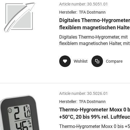
Article number:
30.5051.01
Hersteller:
TFA Dostmann
Digitales Thermo-Hygrometer,
flexiblem magnetischen Halter
mit Selbstklebefolie, schwarz
Digitales Thermo-Hygrometer, mit
flexiblem magnetischen Halter, mit
Selbstklebefolie, schwarz
Wishlist
Compare
Article number:
30.5026.01
Hersteller:
TFA Dostmann
Thermo-Hygrometer Moxx 0 b
+50°C, 20 bis 99% rel. Luftfeu
schwarz/silber, digital, mit
Thermo-Hygrometer Moxx 0 bis +5