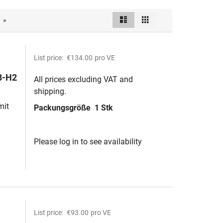
List
Grid
»
View
as
List price:
€134.00
pro VE
8-H2
All prices excluding VAT and
shipping.
mit
Packungsgröße
1 Stk
Please log in to see availability
List price:
€93.00
pro VE