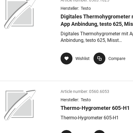
Article number:
0563.1625
Hersteller:
Testo
Digitales Thermohygrometer 
App Anbindung, testo 625, Mis
Lufttemperatur und relative
Digitales Thermohygrometer mit 
Luftfeuchte
Anbindung, testo 625, Misst
Lufttemperatur und relative Luftfe
Wishlist
Compare
Article number:
0560.6053
Hersteller:
Testo
Thermo-Hygrometer 605-H1
Thermo-Hygrometer 605-H1