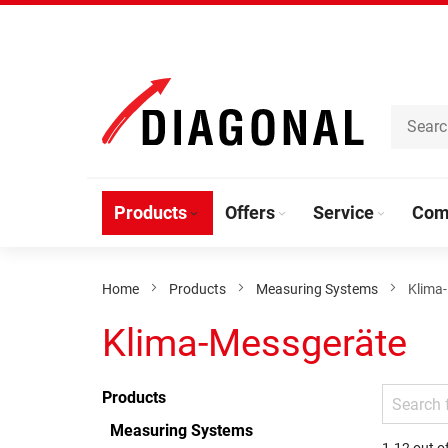
Skip
to
Content
Products
Offers
Service
Com
Home
Products
Measuring Systems
Klima
Klima-Messgeräte
Products
Measuring Systems