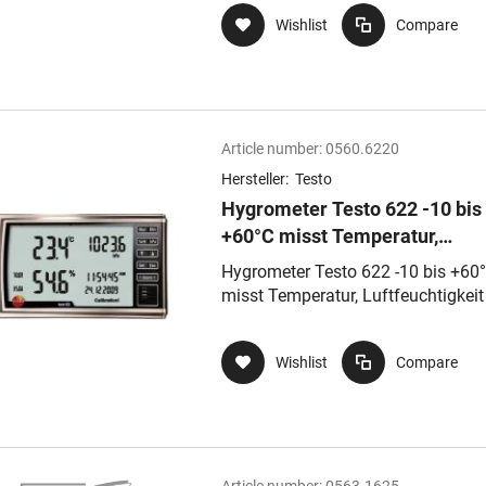
und/oder Feuch
Wishlist
Compare
Article number:
0560.6220
Hersteller:
Testo
Hygrometer Testo 622 -10 bis
+60°C misst Temperatur,
Luftfeuchtigkeit und Druck, A
Hygrometer Testo 622 -10 bis +60
beiGrenzwertüberschreitung
misst Temperatur, Luftfeuchtigkei
Druck, Alarm
beiGrenzwertüberschreitung
Wishlist
Compare