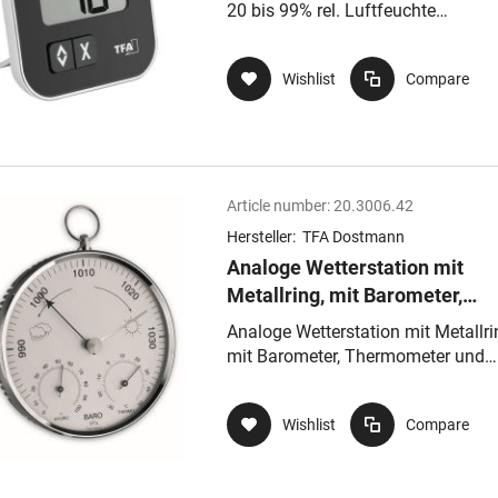
Max-/Min-Funktion, Komfortz
20 bis 99% rel. Luftfeuchte
schwarz/silber, digital, mit Max-/M
Funktion, Komfortz
Wishlist
Compare
Article number:
20.3006.42
Hersteller:
TFA Dostmann
Analoge Wetterstation mit
Metallring, mit Barometer,
Thermometer und Hygromete
Analoge Wetterstation mit Metallri
mit Barometer, Thermometer und
Hygrometer
Wishlist
Compare