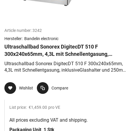
Article number:
3242
Hersteller:
Bandelin electronic
Ultraschallbad Sonorex DigitecDT 510 F
300x240x65mm, 4,3L mit Schnellentgasung,
inklusiveGlashalter und 250ml TICKOPUR
Ultraschallbad Sonorex DigitecDT 510 F 300x240x65mm,
4,3L mit Schnellentgasung, inklusiveGlashalter und 250ml
TICKOPUR
Wishlist
Compare
List price:
€1,459.00
pro VE
All prices excluding VAT and shipping.
Packaging Unit
1 Stk