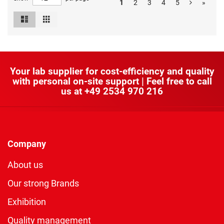
1
2
3
4
5
»
List
Grid
View
as
Your lab supplier for cost-efficiency and quality
with personal on-site support | Feel free to call
us at
+49 2534 970 216
Company
About us
Our strong Brands
Exhibition
Quality management