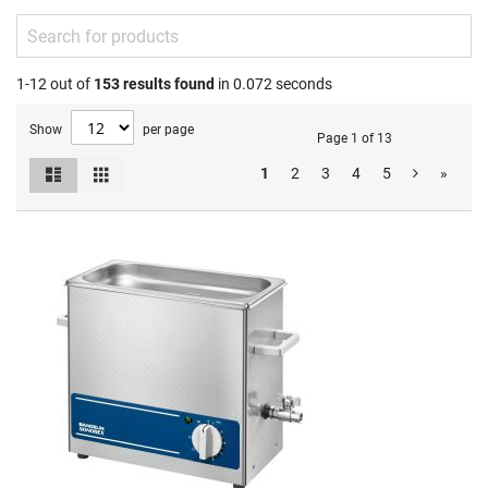
1-12 out of
153
results found
in 0.072 seconds
Show
per page
Page 1 of 13
List
Grid
1
2
3
4
5
»
View
as