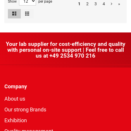
Show
per page
1
2
3
4
»
List
Grid
View
as
Your lab supplier for cost-efficiency and quality
with personal on-site support | Feel free to call
us at
+49 2534 970 216
Company
About us
Our strong Brands
Exhibition