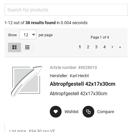
1-12 out of
38
results found
in 0.004 seconds
Show
per page
Page 1 of 4
List
Grid
1
2
3
4
»
View
as
Article number:
49028010
Hersteller:
Karl Hecht
Abtropfgestell 42x17x30cm
Abtropfgestell 42x17x30cm
Wishlist
Compare
List price:
€94.90
pro VE