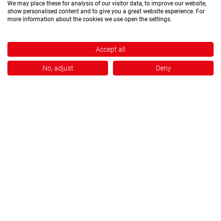
with personal on-site support | Feel free to call
We may place these for analysis of our visitor data, to improve our website,
us at
+49 2534 970 216
show personalised content and to give you a great website experience. For
more information about the cookies we use open the settings.
Accept all
Company
No, adjust
Deny
About us
Our strong Brands
Exhibition
Quality management
Diagonal Highlights
Pipette service
Cartridge regeneration
®
Chroma
Farbstofflösungen