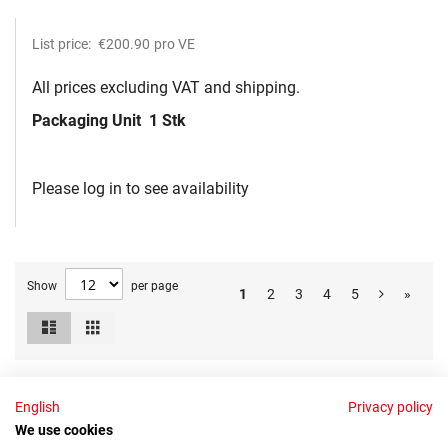
List price:
€200.90
pro VE
All prices excluding VAT and shipping.
Packaging Unit
1 Stk
Please log in to see availability
Show
per page
1
2
3
4
5
»
List
Grid
View
as
English
Privacy policy
Your lab supplier for cost-efficiency and quality
We use cookies