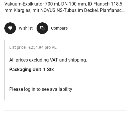
Deckel, Planflansch und Hahn
Vakuum-Exsikkator 700 ml, DN 100 mm, ID Flansch 118,5
mm Klarglas, mit NOVUS NS-Tubus im Deckel, Planflansch
und Hahn
Wishlist
Compare
List price:
€254.94
pro VE
All prices excluding VAT and shipping.
Packaging Unit
1 Stk
Please log in to see availability