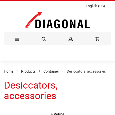
English (US)
Skip
to
Content
Home
Products
Container
Desiccators, accessories
Desiccators,
accessories
+ Refine