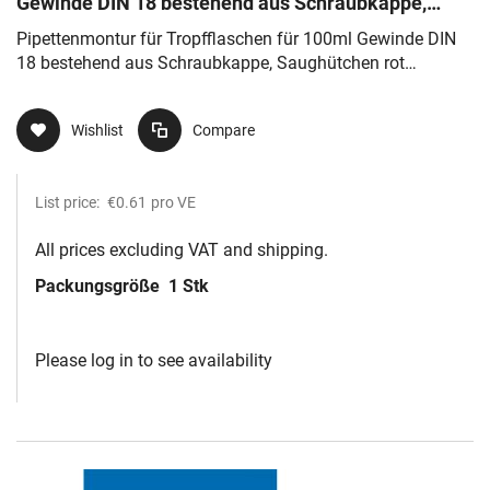
Gewinde DIN 18 bestehend aus Schraubkappe,
Saughütchen rot u.Glaspipette
Pipettenmontur für Tropfflaschen für 100ml Gewinde DIN
18 bestehend aus Schraubkappe, Saughütchen rot
u.Glaspipette
Wishlist
Compare
List price:
€0.61
pro VE
All prices excluding VAT and shipping.
Packungsgröße
1 Stk
Please log in to see availability