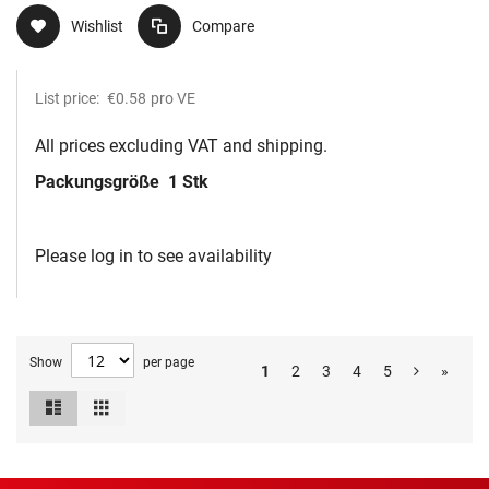
Wishlist
Compare
List price:
€0.58
pro VE
All prices excluding VAT and shipping.
Packungsgröße
1 Stk
Please log in to see availability
Show
per page
1
2
3
4
5
»
List
Grid
View
as