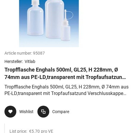
Article number:
95087
Hersteller:
Vitlab
Tropfflasche Enghals 500ml, GL25, H 228mm, Ø
74mm aus PE-LD,transparent mit Tropfaufsatzund
Verschlusskappe aus PE-HD,
Tropfflasche Enghals 500ml, GL25, H 228mm, Ø 74mm aus
PE-LD,transparent mit Tropfaufsatzund Verschlusskappe
aus PE-HD,
Wishlist
Compare
List price:
€5.70
pro VE