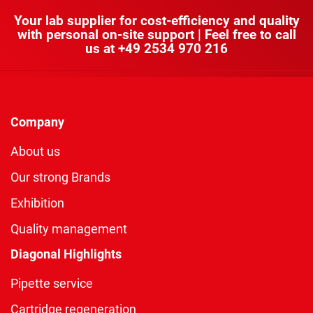
Your lab supplier for cost-efficiency and quality
with personal on-site support | Feel free to call
us at
+49 2534 970 216
Company
About us
Our strong Brands
Exhibition
Quality management
Diagonal Highlights
Pipette service
Cartridge regeneration