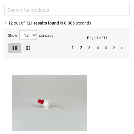
1-12 out of
121
results found
in 0.006 seconds
Show
per page
Page 1 of 11
List
Grid
1
2
3
4
5
»
View
as