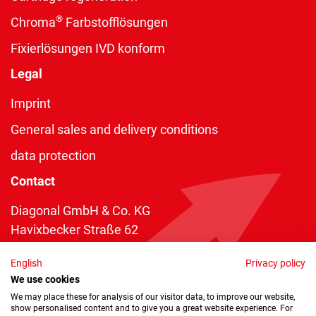
®
Chroma
Farbstofflösungen
Fixierlösungen IVD konform
Legal
Imprint
General sales and delivery conditions
data protection
Contact
Diagonal GmbH & Co. KG
Havixbecker Straße 62
48161 Münster
English
Privacy policy
Telefon:
+49 2534 970 216
We use cookies
Telefax: +49 2534 970 116
We may place these for analysis of our visitor data, to improve our website,
show personalised content and to give you a great website experience. For