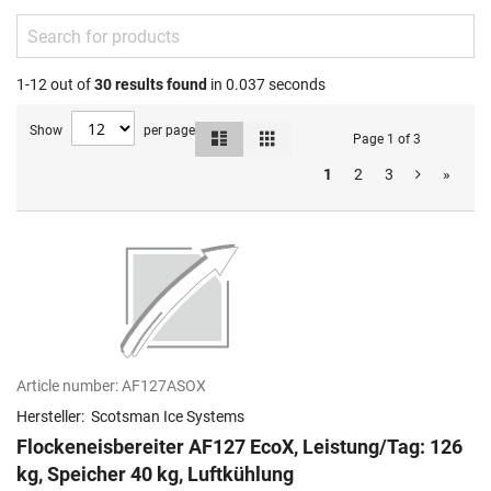
1-12 out of
30
results found
in 0.037 seconds
Show
per page
List
Grid
View
Page 1 of 3
as
1
2
3
»
Article number:
AF127ASOX
Hersteller:
Scotsman Ice Systems
Flockeneisbereiter AF127 EcoX, Leistung/Tag: 126
kg, Speicher 40 kg, Luftkühlung