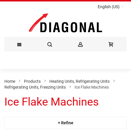
English (US)
Skip
to
Content
Home
Products
Heating Units, Refrigerating Units
Refrigerating Units, Freezing Units
Ice Flake Machines
Ice Flake Machines
+ Refine