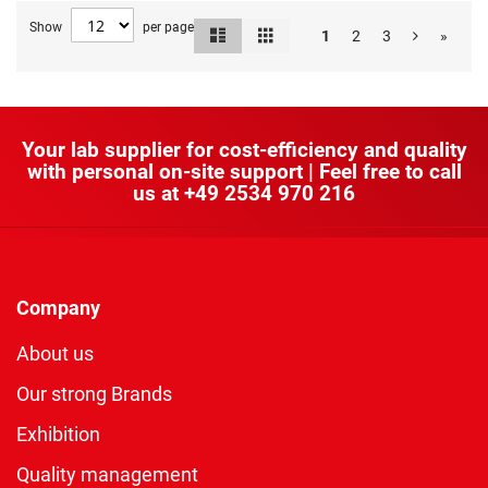
Show
per page
List
Grid
View
1
2
3
»
as
Your lab supplier for cost-efficiency and quality
with personal on-site support | Feel free to call
us at
+49 2534 970 216
Company
About us
Our strong Brands
Exhibition
Quality management