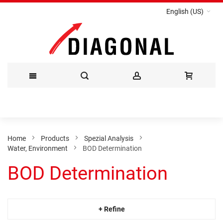
English (US)
Skip
to
Content
Home
Products
Spezial Analysis
Water, Environment
BOD Determination
BOD Determination
+ Refine