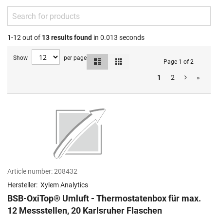
1-12 out of
13
results found
in 0.013 seconds
Show
per page
List
Grid
View
Page 1 of 2
as
1
2
»
Article number:
208432
Hersteller:
Xylem Analytics
BSB-OxiTop® Umluft - Thermostatenbox für max.
12 Messstellen, 20 Karlsruher Flaschen