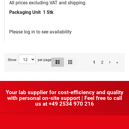
All prices excluding VAT and shipping.
Packaging Unit
1 Stk
Please log in to see availability
Show
per page
List
Grid
View
1
2
»
as
Your lab supplier for cost-efficiency and quality
with personal on-site support | Feel free to call
us at
+49 2534 970 216