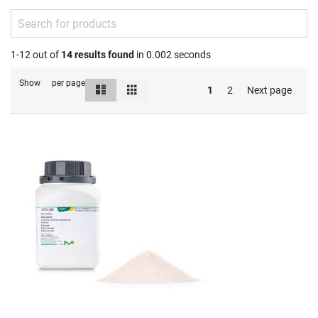
1-12 out of
14
results found
in 0.002 seconds
Show
per page
List
Grid
View
1
2
Next page
as