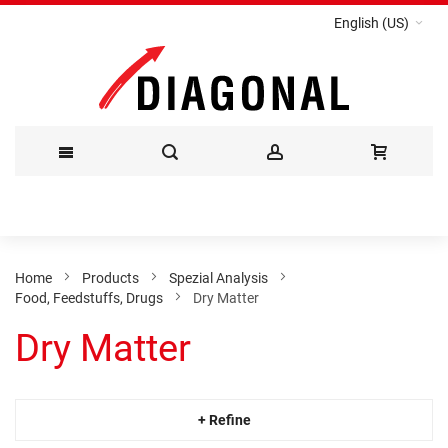
English (US)
Skip
to
Content
Home
Products
Spezial Analysis
Food, Feedstuffs, Drugs
Dry Matter
Dry Matter
+ Refine