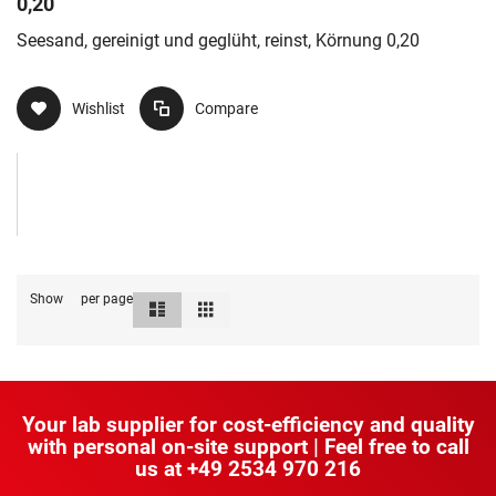
0,20
Seesand, gereinigt und geglüht, reinst, Körnung 0,20
Wishlist
Compare
Show
per page
List
Grid
View
as
Your lab supplier for cost-efficiency and quality
with personal on-site support | Feel free to call
us at
+49 2534 970 216