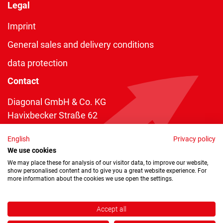
Legal
Imprint
General sales and delivery conditions
data protection
Contact
Diagonal GmbH & Co. KG
Havixbecker Straße 62
48161 Münster
English
Privacy policy
Telefon:
+49 2534 970 216
We use cookies
Telefax: +49 2534 970 116
We may place these for analysis of our visitor data, to improve our website,
show personalised content and to give you a great website experience. For
info@diagonal.de
more information about the cookies we use open the settings.
Accept all