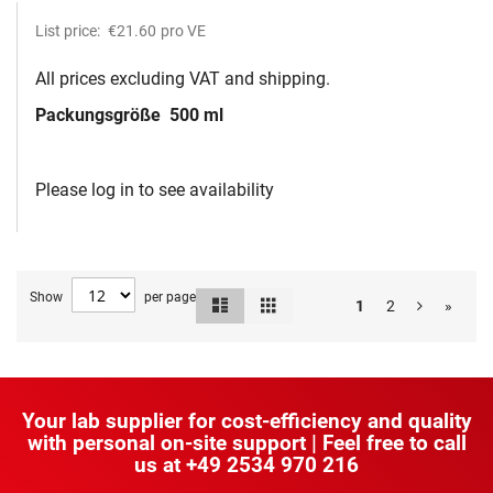
List price:
€21.60
pro VE
All prices excluding VAT and shipping.
Packungsgröße
500 ml
Please log in to see availability
Show
per page
List
Grid
View
1
2
»
as
Your lab supplier for cost-efficiency and quality
with personal on-site support | Feel free to call
us at
+49 2534 970 216