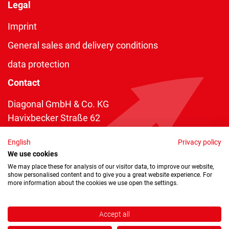
Legal
Imprint
General sales and delivery conditions
data protection
Contact
Diagonal GmbH & Co. KG
Havixbecker Straße 62
48161 Münster
English
Privacy policy
Telefon:
+49 2534 970 216
We use cookies
Telefax: +49 2534 970 116
We may place these for analysis of our visitor data, to improve our website,
show personalised content and to give you a great website experience. For
info@diagonal.de
more information about the cookies we use open the settings.
Accept all