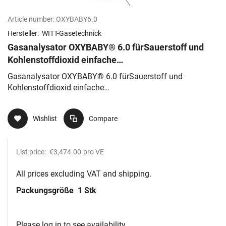
Article number:
OXYBABY6.0
Hersteller:
WITT-Gasetechnick
Gasanalysator OXYBABY® 6.0 fürSauerstoff und
Kohlenstoffdioxid einfache
Einhandbedienung,mehrsprachige Ausführung, Lie
Gasanalysator OXYBABY® 6.0 fürSauerstoff und
Kohlenstoffdioxid einfache
Einhandbedienung,mehrsprachige Ausführung, Lie
Wishlist
Compare
List price:
€3,474.00
pro VE
All prices excluding VAT and shipping.
Packungsgröße
1 Stk
Please log in to see availability