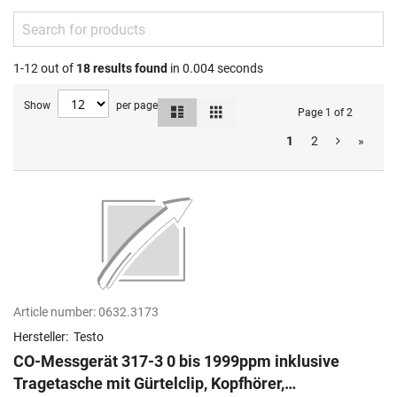
1-12 out of
18
results found
in 0.004 seconds
Show
per page
List
Grid
View
Page 1 of 2
as
1
2
»
Article number:
0632.3173
Hersteller:
Testo
CO-Messgerät 317-3 0 bis 1999ppm inklusive
Tragetasche mit Gürtelclip, Kopfhörer,