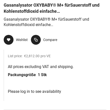
Gasanalysator OXYBABY® M+ fürSauerstoff und
Kohlenstoffdioxid einfache
Einhandbedienung,mehrsprachige Ausführung, Lief
Gasanalysator OXYBABY® M+ fürSauerstoff und
Kohlenstoffdioxid einfache
Einhandbedienung,mehrsprachige Ausführung, Lief
Wishlist
Compare
List price:
€2,812.00
pro VE
All prices excluding VAT and shipping.
Packungsgröße
1 Stk
Please log in to see availability