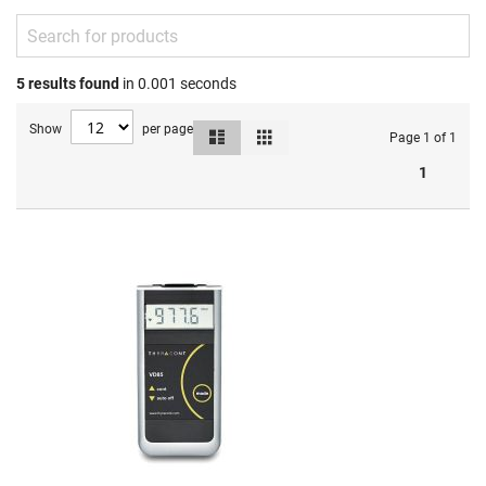
5
results found
in 0.001 seconds
Show
per page
List
Grid
View
Page 1 of 1
as
1