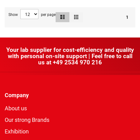
Show
per page
List
Grid
View
1
as
Your lab supplier for cost-efficiency and quality
with personal on-site support | Feel free to call
us at
+49 2534 970 216
Company
About us
Our strong Brands
Exhibition