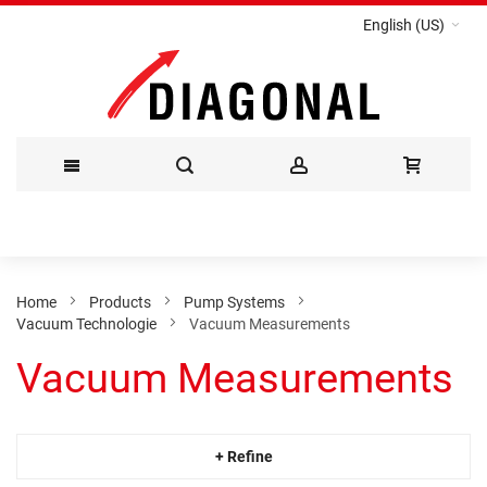
English (US)
Skip
to
Content
Home
Products
Pump Systems
Vacuum Technologie
Vacuum Measurements
Vacuum Measurements
+ Refine