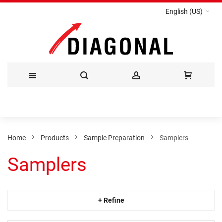
English (US)
Skip
to
Content
Home
Products
Sample Preparation
Samplers
Samplers
+ Refine