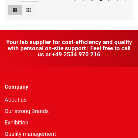
List
Grid
View
as
Your lab supplier for cost-efficiency and quality
with personal on-site support | Feel free to call
us at
+49 2534 970 216
Company
About us
Our strong Brands
Exhibition
Quality management