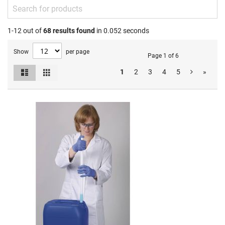
1-12 out of
68
results found
in 0.052 seconds
Show
per page
Page 1 of 6
List
Grid
1
2
3
4
5
»
View
as