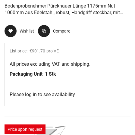
steckbar, mit rutschfesten Gummigri
Bodenprobenehmer Pürckhauer Länge 1175mm Nut
1000mm aus Edelstahl, robust, Handgriff steckbar, mit
rutschfesten Gummigri
Wishlist
Compare
List price:
€901.70
pro VE
All prices excluding VAT and shipping.
Packaging Unit
1 Stk
Please log in to see availability
Price upon request