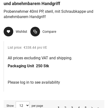
und abnehmbarem Handgriff
Probennehmer 40ml PP, steril, mit Schraubkappe und
abnehmbarem Handgriff
Wishlist
Compare
List price:
€338.44
pro VE
All prices excluding VAT and shipping.
Packaging Unit
250 Stk
Please log in to see availability
Show
per page
1
2
3
4
5
»