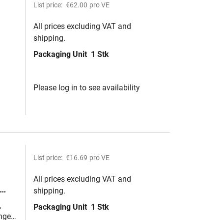
List price:
€62.00
pro VE
All prices excluding VAT and
shipping.
Packaging Unit
1 Stk
Please log in to see availability
List price:
€16.69
pro VE
All prices excluding VAT and
shipping.
m
,
Packaging Unit
1 Stk
nge