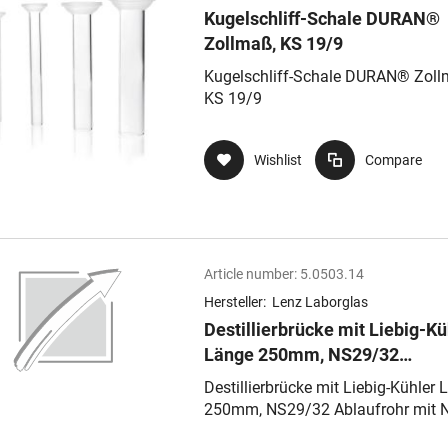
Kugelschliff-Schale DURAN®
Zollmaß, KS 19/9
Kugelschliff-Schale DURAN® Zoll
KS 19/9
Wishlist
Compare
Article number:
5.0503.14
Hersteller:
Lenz Laborglas
Destillierbrücke mit Liebig-Kü
Länge 250mm, NS29/32
Ablaufrohr mit NS-Kern,
Destillierbrücke mit Liebig-Kühler
Kühlwasseranschluss mit DIN
250mm, NS29/32 Ablaufrohr mit 
Gewinde GL 1
Kern, Kühlwasseranschluss mit DI