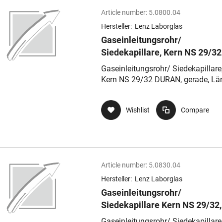
Article number:
5.0800.04
Hersteller:
Lenz Laborglas
Gaseinleitungsrohr/
Siedekapillare, Kern NS 29/32
DURAN, gerade, Länge 250 m
Gaseinleitungsrohr/ Siedekapillare
Kern NS 29/32 DURAN, gerade, Lä
250 mm
Wishlist
Compare
Article number:
5.0830.04
Hersteller:
Lenz Laborglas
Gaseinleitungsrohr/
Siedekapillare Kern NS 29/32,
DURAN, 90° gebogen, Länge 2
Gaseinleitungsrohr/ Siedekapillare