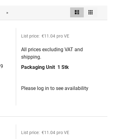
List
Grid
»
View
as
List price:
€11.04
pro VE
All prices excluding VAT and
shipping.
/9
Packaging Unit
1 Stk
Please log in to see availability
List price:
€11.04
pro VE