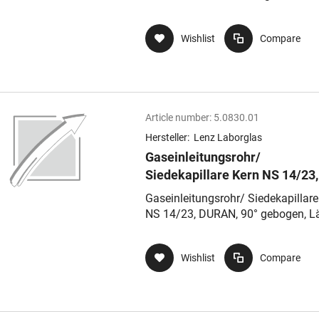
250 mm
Wishlist
Compare
Article number:
5.0830.01
Hersteller:
Lenz Laborglas
Gaseinleitungsrohr/
Siedekapillare Kern NS 14/23,
DURAN, 90° gebogen, Länge 2
Gaseinleitungsrohr/ Siedekapillare
mm
NS 14/23, DURAN, 90° gebogen, L
250 mm
Wishlist
Compare