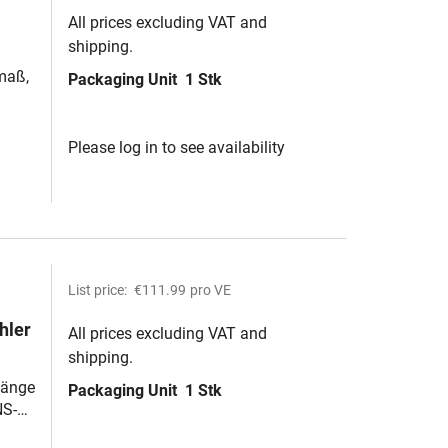
All prices excluding VAT and
shipping.
maß,
Packaging Unit
1 Stk
Please log in to see availability
List price:
€111.99
pro VE
hler
All prices excluding VAT and
shipping.
 Länge
Packaging Unit
1 Stk
-
NS-
N-