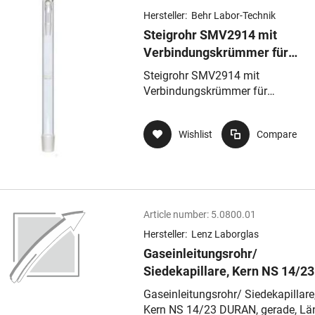
Hersteller:
Behr Labor-Technik
Steigrohr SMV2914 mit
Verbindungskrümmer für
Absoprtionsgefäße ASH/(CY)
Steigrohr SMV2914 mit
Verbindungskrümmer für
Absoprtionsgefäße ASH/(CY)
Wishlist
Compare
Article number:
5.0800.01
Hersteller:
Lenz Laborglas
Gaseinleitungsrohr/
Siedekapillare, Kern NS 14/23
DURAN, gerade, Länge 250 m
Gaseinleitungsrohr/ Siedekapillare
Kern NS 14/23 DURAN, gerade, Lä