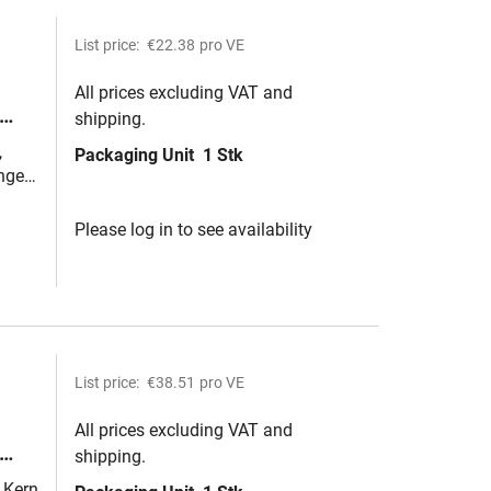
List price:
€22.38
pro VE
All prices excluding VAT and
shipping.
m
,
Packaging Unit
1 Stk
nge
Please log in to see availability
List price:
€38.51
pro VE
All prices excluding VAT and
shipping.
50
 Kern