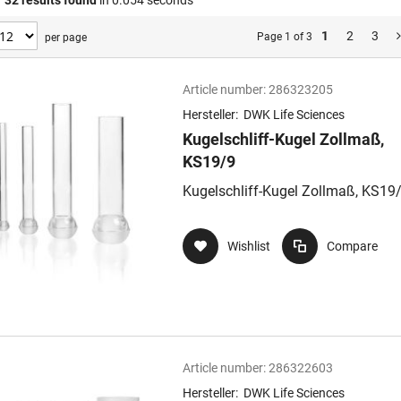
f
32
results found
in 0.054 seconds
1
2
3
Page 1 of 3
per page
Article number:
286323205
Hersteller:
DWK Life Sciences
Kugelschliff-Kugel Zollmaß,
KS19/9
Kugelschliff-Kugel Zollmaß, KS19
Wishlist
Compare
Article number:
286322603
Hersteller:
DWK Life Sciences