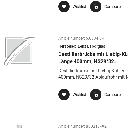
Gewinde GL 1
Wishlist
Compare
Article number:
5.0534.04
Hersteller:
Lenz Laborglas
Destillierbrücke mit Liebig-Kü
Länge 400mm, NS29/32
Ablaufrohr mit NS-Kern,
Destillierbrücke mit Liebig-Kühler
Kühlwasser-und
400mm, NS29/32 Ablaufrohr mit 
Vakuumanschluss mit Olive
Kern, Kühlwasser-und
Vakuumanschluss mit Olive
Wishlist
Compare
Article number:
B00218492