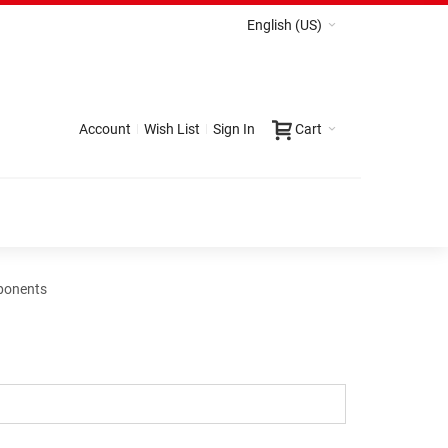
English (US)
Account
Wish List
Sign In
Cart
mponents