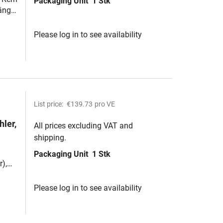
Packaging Unit
1 Stk
änge
Please log in to see availability
List price:
€139.73
pro VE
hler,
All prices excluding VAT and
shipping.
Packaging Unit
1 Stk
),
3
Please log in to see availability