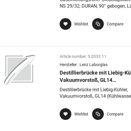
mm
NS 29/32, DURAN, 90° gebogen, L
250 mm
Wishlist
Compare
Article number:
5.0533.11
Hersteller:
Lenz Laborglas
Destillierbrücke mit Liebig-Kü
Vakuumvorstoß, GL14
(Kühlwasser), GL18 (Vakuum),
Destillierbrücke mit Liebig-Kühler,
250mm, NS 14/23
Vakuumvorstoß, GL14 (Kühlwasser
GL18 (Vakuum), 250mm, NS 14/2
Wishlist
Compare