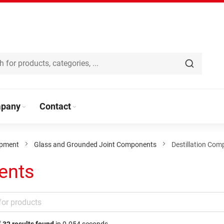
pany
Contact
ipment
Glass and Grounded Joint Components
Destillation Co
ents