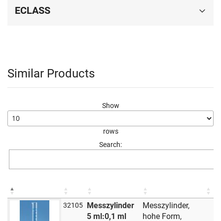
ECLASS
Similar Products
Show
rows
Search:
Messzylinder
Messzylinder,
32105
5 ml:0,1 ml
hohe Form,