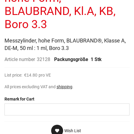
gallery
BLAUBRAND, Kl.A, KB,
Boro 3.3
Messzylinder, hohe Form, BLAUBRAND®, Klasse A,
DE-M, 50 ml : 1 ml, Boro 3.3
Article number
32128
Packungsgröße
1 Stk
List price:
€14.80
pro VE
All prices excluding VAT and
shipping
.
Remark for Cart
Wish List