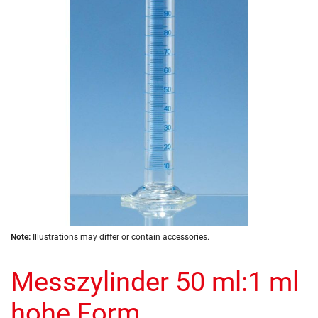
the
images
gallery
Skip
Note:
Illustrations may differ or contain accessories.
to
the
Messzylinder 50 ml:1 ml
beginning
of
the
hohe Form,
images