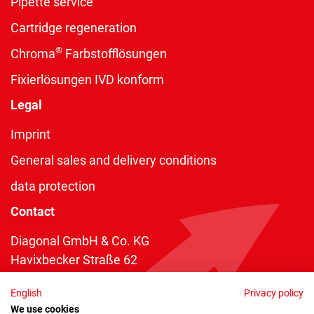
Pipette service
Cartridge regeneration
®
Chroma
Farbstofflösungen
Fixierlösungen IVD konform
Legal
Imprint
General sales and delivery conditions
data protection
Contact
Diagonal GmbH & Co. KG
Havixbecker Straße 62
48161 Münster
English
Privacy policy
Telefon:
+49 2534 970 216
We use cookies