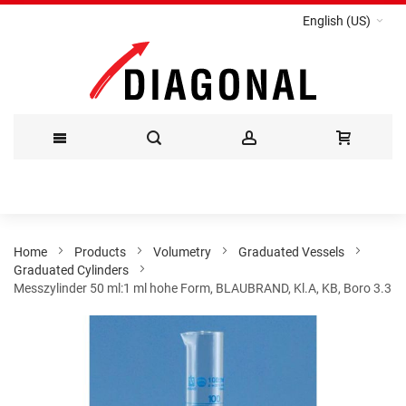
English (US)
Skip
to
Content
Home
Products
Volumetry
Graduated Vessels
Graduated Cylinders
Messzylinder 50 ml:1 ml hohe Form, BLAUBRAND, Kl.A, KB, Boro 3.3
Skip
to
the
end
of