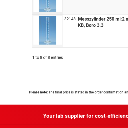
Messzylinder 250 ml:2 
32148
KB, Boro 3.3
1 to 8 of 8 entries
Please note:
The final price is stated in the order confirmation an
Your lab supplier for cost-efficienc