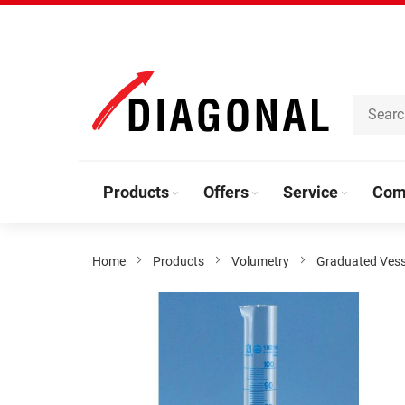
Skip
to
Content
Products
Offers
Service
Com
Home
Products
Volumetry
Graduated Vess
Skip
to
the
end
of
the