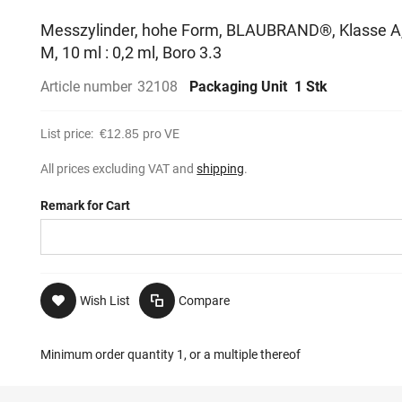
Messzylinder, hohe Form, BLAUBRAND®, Klasse A,
M, 10 ml : 0,2 ml, Boro 3.3
Article number
32108
Packaging Unit
1 Stk
List price:
€12.85
pro VE
All prices excluding VAT and
shipping
.
Remark for Cart
Wish List
Compare
Minimum order quantity 1, or a multiple thereof