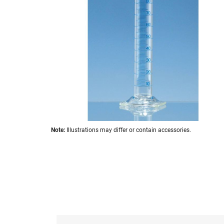
images
gallery
Skip
Note:
Illustrations may differ or contain accessories.
to
the
beginning
of
the
images
gallery