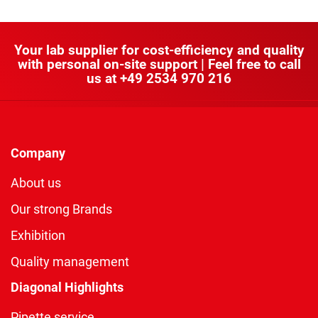
Your lab supplier for cost-efficiency and quality
with personal on-site support | Feel free to call
us at
+49 2534 970 216
Company
About us
Our strong Brands
Exhibition
Quality management
Diagonal Highlights
Pipette service