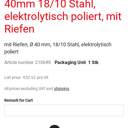
40mm 18/10 Stahl,
images
gallery
elektrolytisch poliert, mit
Riefen
mit Riefen, Ø 40 mm, 18/10 Stahl, elektrolytisch
poliert
Article number
2106#0
Packaging Unit
1 Stk
List price:
€32.52
pro VE
All prices excluding VAT and
shipping
.
Remark for Cart