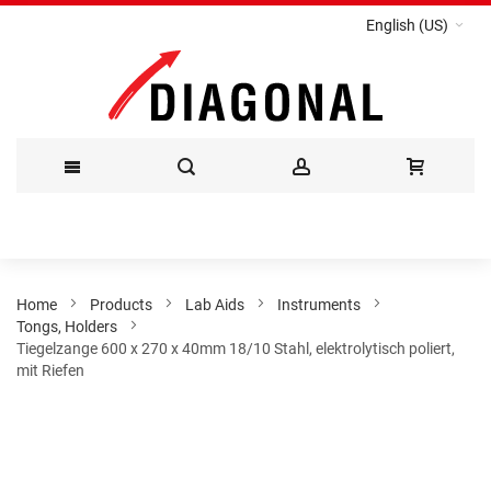
English (US)
Skip
to
Content
Home
Products
Lab Aids
Instruments
Tongs, Holders
Tiegelzange 600 x 270 x 40mm 18/10 Stahl, elektrolytisch poliert,
mit Riefen
Skip
to
the
end