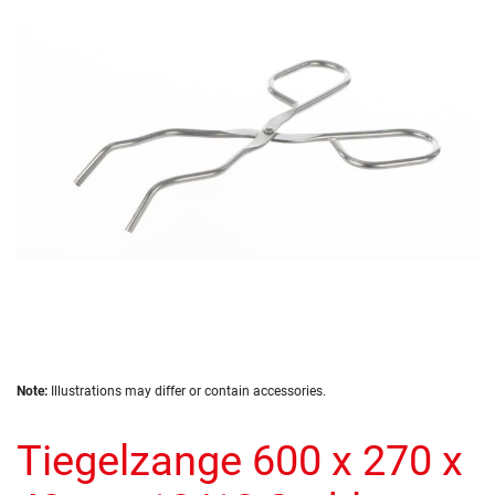
of
the
images
gallery
Skip
Note:
Illustrations may differ or contain accessories.
to
the
Tiegelzange 600 x 270 x
beginning
of
the