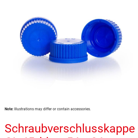
of
the
images
gallery
Skip
Note:
Illustrations may differ or contain accessories.
to
the
Schraubverschlusskappe
beginning
of
the