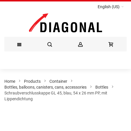
English (US)
Skip
to
Content
Home
Products
Container
Bottles, balloons, canisters, cans, accessories
Bottles
Schraubverschlusskappe GL 45, blau, 54 x 26 mm PP, mit
Lippendichtung
Skip
to
the
end