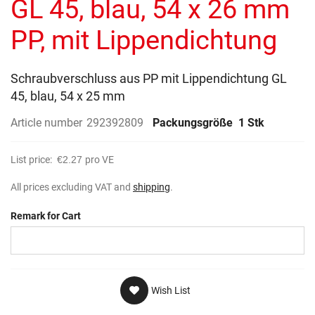
GL 45, blau, 54 x 26 mm
images
gallery
PP, mit Lippendichtung
Schraubverschluss aus PP mit Lippendichtung GL
45, blau, 54 x 25 mm
Article number
292392809
Packungsgröße
1 Stk
List price:
€2.27
pro VE
All prices excluding VAT and
shipping
.
Remark for Cart
Wish List