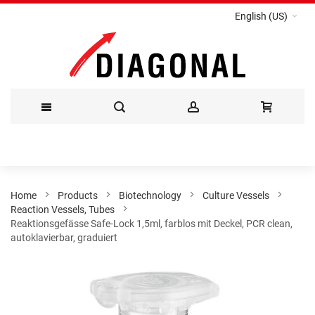
English (US)
Skip
to
Content
Home
Products
Biotechnology
Culture Vessels
Reaction Vessels, Tubes
Reaktionsgefässe Safe-Lock 1,5ml, farblos mit Deckel, PCR clean,
autoklavierbar, graduiert
Skip
to
the
end