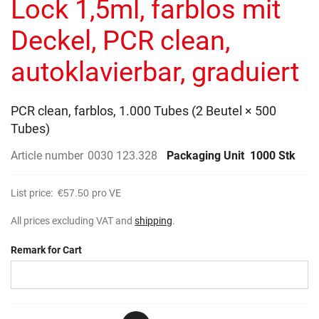
Lock 1,5ml, farblos mit
images
gallery
Deckel, PCR clean,
autoklavierbar, graduiert
PCR clean, farblos, 1.000 Tubes (2 Beutel × 500
Tubes)
Article number
0030 123.328
Packaging Unit
1000 Stk
List price:
€57.50
pro VE
All prices excluding VAT and
shipping
.
Remark for Cart