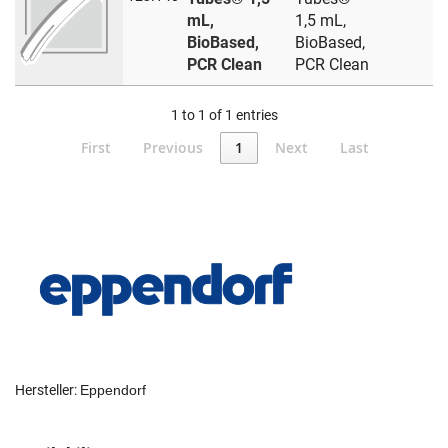
mL,
1,5 mL,
BioBased,
BioBased,
PCR Clean
PCR Clean
1 to 1 of 1 entries
First
Previous
1
Next
Last
Hersteller:
Eppendorf