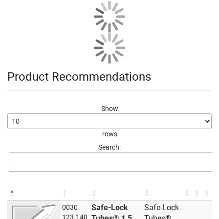
Product Recommendations
Show
rows
Search:
Safe-Lock
Safe-Lock
0030
123.140
Tubes® 1,5
Tubes®