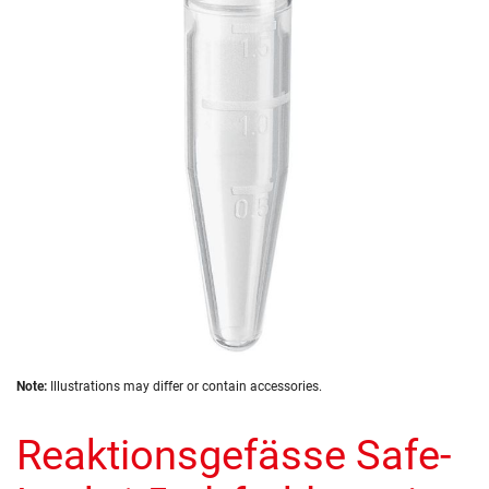
of
the
images
gallery
Skip
Note:
Illustrations may differ or contain accessories.
to
the
Reaktionsgefässe Safe-
beginning
of
the