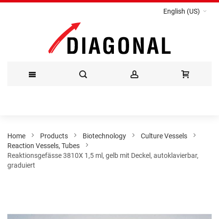
English (US)
Skip
to
Content
Home
Products
Biotechnology
Culture Vessels
Reaction Vessels, Tubes
Reaktionsgefässe 3810X 1,5 ml, gelb mit Deckel, autoklavierbar,
graduiert
Skip
to
the
end