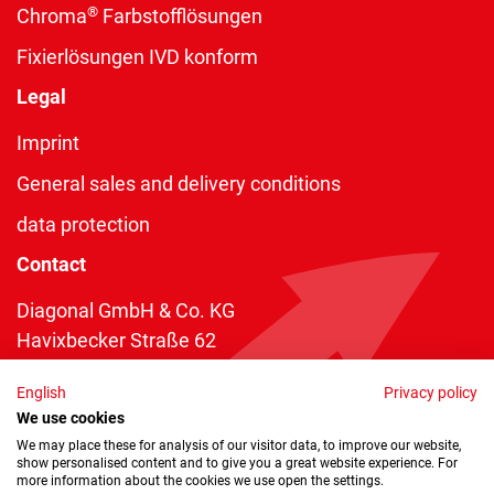
®
Chroma
Farbstofflösungen
Fixierlösungen IVD konform
Legal
Imprint
General sales and delivery conditions
data protection
Contact
Diagonal GmbH & Co. KG
Havixbecker Straße 62
48161 Münster
English
Privacy policy
Telefon:
+49 2534 970 216
We use cookies
Telefax: +49 2534 970 116
We may place these for analysis of our visitor data, to improve our website,
show personalised content and to give you a great website experience. For
info@diagonal.de
more information about the cookies we use open the settings.