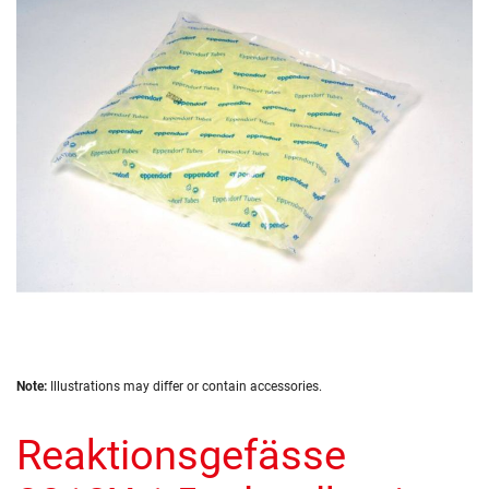
of
the
images
gallery
Skip
Note:
Illustrations may differ or contain accessories.
to
the
Reaktionsgefässe
beginning
of
the