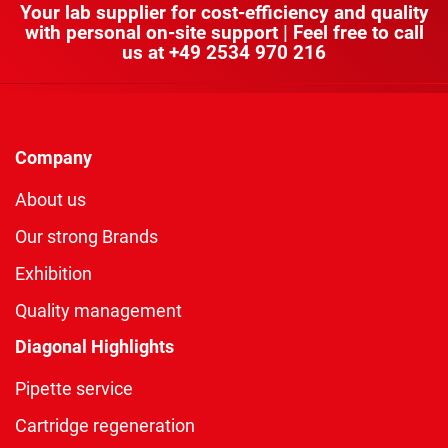
Your lab supplier for cost-efficiency and quality
with personal on-site support | Feel free to call
us at
+49 2534 970 216
Company
About us
Our strong Brands
Exhibition
Quality management
Diagonal Highlights
Pipette service
Cartridge regeneration