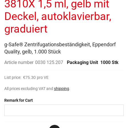
3810X 1,5 ml, gelb mit
images
gallery
Deckel, autoklavierbar,
graduiert
g-Safe® Zentrifugationsbeständigkeit, Eppendorf
Quality, gelb, 1.000 Stück
Article number
0030 125.207
Packaging Unit
1000 Stk
List price:
€75.30
pro VE
All prices excluding VAT and
shipping
.
Remark for Cart