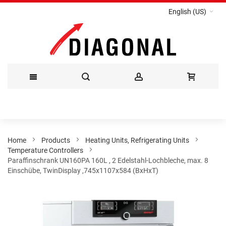
English (US)
Skip
to
Content
Home
Products
Heating Units, Refrigerating Units
Temperature Controllers
Paraffinschrank UN160PA 160L , 2 Edelstahl-Lochbleche, max. 8
Einschübe, TwinDisplay ,745x1107x584 (BxHxT)
Skip
to
the
end