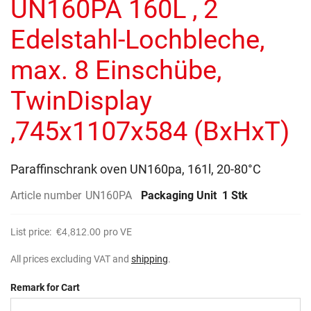
UN160PA 160L , 2
images
gallery
Edelstahl-Lochbleche,
max. 8 Einschübe,
TwinDisplay
,745x1107x584 (BxHxT)
Paraffinschrank oven UN160pa, 161l, 20-80°C
Article number
UN160PA
Packaging Unit
1 Stk
List price:
€4,812.00
pro VE
All prices excluding VAT and
shipping
.
Remark for Cart