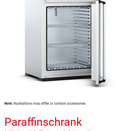
of
the
images
gallery
Skip
Note:
Illustrations may differ or contain accessories.
to
the
Paraffinschrank
beginning
of
the