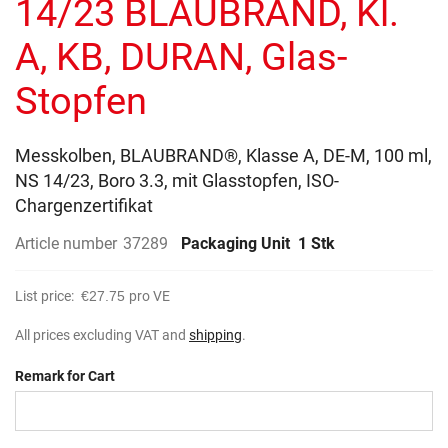
14/23 BLAUBRAND, Kl.
images
gallery
A, KB, DURAN, Glas-
Stopfen
Messkolben, BLAUBRAND®, Klasse A, DE-M, 100 ml,
NS 14/23, Boro 3.3, mit Glasstopfen, ISO-
Chargenzertifikat
Article number
37289
Packaging Unit
1 Stk
List price:
€27.75
pro VE
All prices excluding VAT and
shipping
.
Remark for Cart