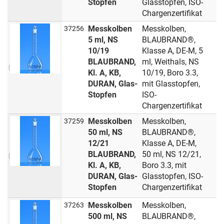
Stopfen
Glasstopfen, ISO-
Chargenzertifikat
Messkolben
Messkolben,
37256
5 ml, NS
BLAUBRAND®,
10/19
Klasse A, DE-M, 5
BLAUBRAND,
ml, Weithals, NS
Kl. A, KB,
10/19, Boro 3.3,
DURAN, Glas-
mit Glasstopfen,
Stopfen
ISO-
Chargenzertifikat
Messkolben
Messkolben,
37259
50 ml, NS
BLAUBRAND®,
12/21
Klasse A, DE-M,
BLAUBRAND,
50 ml, NS 12/21,
Kl. A, KB,
Boro 3.3, mit
DURAN, Glas-
Glasstopfen, ISO-
Stopfen
Chargenzertifikat
Messkolben
Messkolben,
37263
500 ml, NS
BLAUBRAND®,