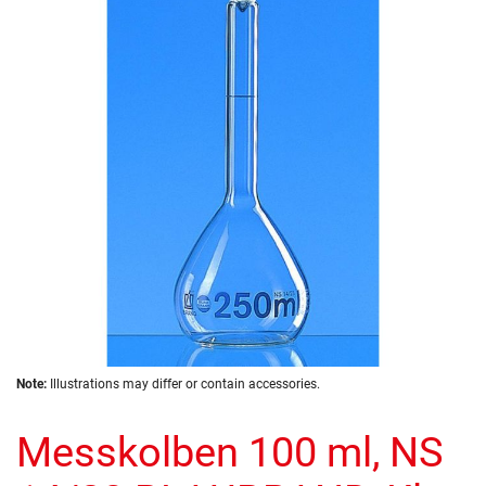
of
the
images
gallery
Skip
Note:
Illustrations may differ or contain accessories.
to
the
Messkolben 100 ml, NS
beginning
of
the