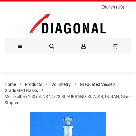
English (US)
Skip
to
Content
Home
Products
Volumetry
Graduated Vessels
Graduated Flasks
Messkolben 100 ml, NS 14/23 BLAUBRAND, Kl. A, KB, DURAN, Glas-
Stopfen
Skip
to
the
end