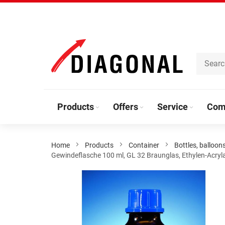
Skip
to
Content
Products
Offers
Service
Com
Home
Products
Container
Bottles, balloon
Gewindeflasche 100 ml, GL 32 Braunglas, Ethylen-Acry
Skip
to
the
end
of