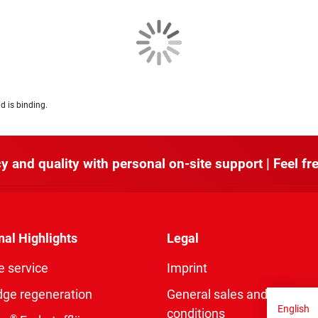
d is binding.
y and quality with personal on-site support | Feel fre
nal Highlights
Legal
e service
Imprint
dge regeneration
General sales and delivery
English
conditions
®