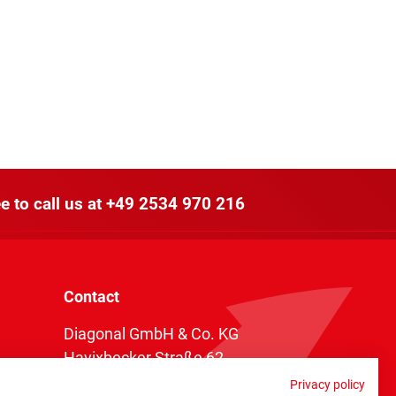
e to call us at
+49 2534 970 216
Contact
Diagonal GmbH & Co. KG
Havixbecker Straße 62
48161 Münster
Privacy policy