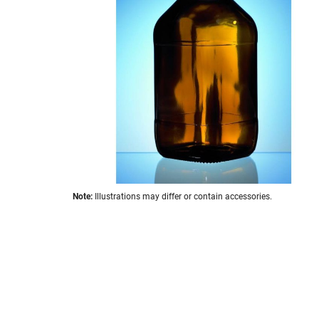
the
images
gallery
Skip
Note:
Illustrations may differ or contain accessories.
to
the
beginning
of
the
images
gallery