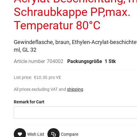
Schraubkappe PP,max.
Temperatur 80°C
Gewindeflasche, braun, Ethylen-Acrylat-beschichte
ml, GL 32
Article number
704002
Packungsgröße
1 Stk
List price:
€10.35
pro VE
All prices excluding VAT and
shipping
.
Remark for Cart
Wish List
Compare