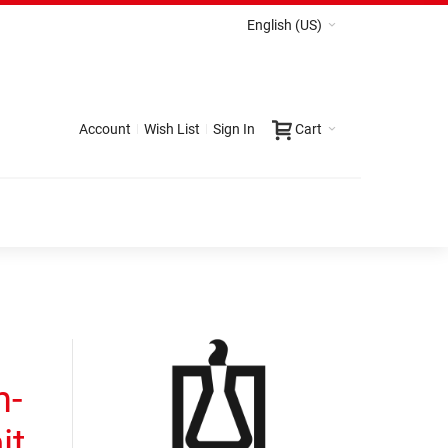
English (US)
Account
Wish List
Sign In
Cart
n-
it