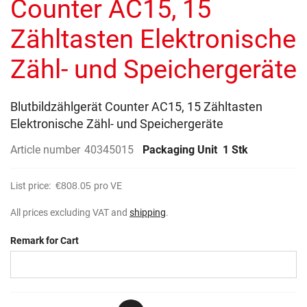
Counter AC15, 15
images
gallery
Zähltasten Elektronische
Zähl- und Speichergeräte
Blutbildzählgerät Counter AC15, 15 Zähltasten
Elektronische Zähl- und Speichergeräte
Article number
40345015
Packaging Unit
1 Stk
List price:
€808.05
pro VE
All prices excluding VAT and
shipping
.
Remark for Cart