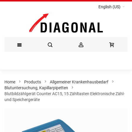
English (US)
Skip
to
Content
Home
Products
Allgemeiner Krankenhausbedarf
Blutuntersuchung, Kapillarpipetten
Blutbildzählgerät Counter AC15, 15 Zähltasten Elektronische Zähl-
und Speichergeräte
Skip
to
the
end