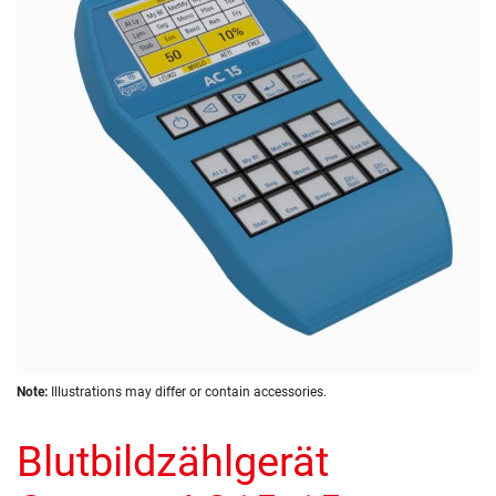
of
the
images
gallery
Skip
Note:
Illustrations may differ or contain accessories.
to
the
Blutbildzählgerät
beginning
of
the