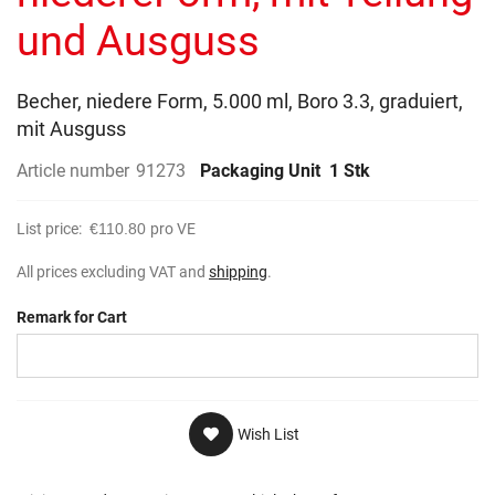
gallery
und Ausguss
Becher, niedere Form, 5.000 ml, Boro 3.3, graduiert,
mit Ausguss
Article number
91273
Packaging Unit
1 Stk
List price:
€110.80
pro VE
All prices excluding VAT and
shipping
.
Remark for Cart
Wish List