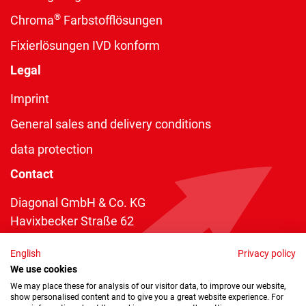
®
Chroma
Farbstofflösungen
Fixierlösungen IVD konform
Legal
Imprint
General sales and delivery conditions
data protection
Contact
Diagonal GmbH & Co. KG
Havixbecker Straße 62
48161 Münster
English
Privacy policy
Telefon:
+49 2534 970 216
We use cookies
Telefax: +49 2534 970 116
We may place these for analysis of our visitor data, to improve our website,
show personalised content and to give you a great website experience. For