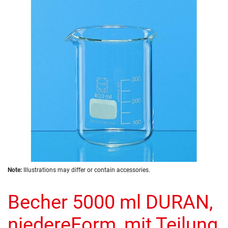
the
images
gallery
Skip
Note:
Illustrations may differ or contain accessories.
to
the
Becher 5000 ml DURAN,
beginning
of
the
niedereForm, mit Teilung
images