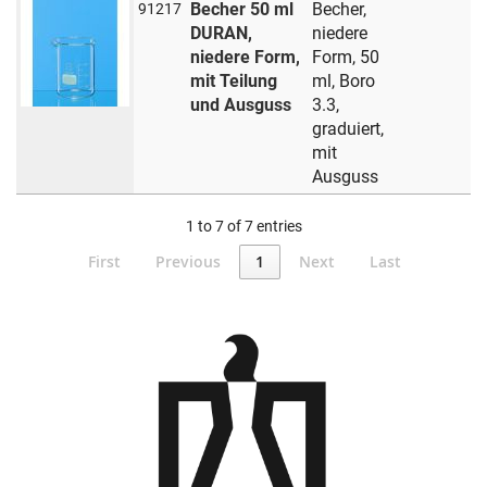
Becher 50 ml
Becher,
91217
DURAN,
niedere
niedere Form,
Form, 50
mit Teilung
ml, Boro
und Ausguss
3.3,
graduiert,
mit
Ausguss
1 to 7 of 7 entries
First
Previous
1
Next
Last