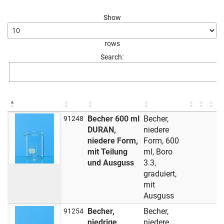
Show
rows
Search:
Becher 600 ml
Becher,
91248
DURAN,
niedere
niedere Form,
Form, 600
mit Teilung
ml, Boro
und Ausguss
3.3,
graduiert,
mit
Ausguss
Becher,
Becher,
91254
niedrige
niedere