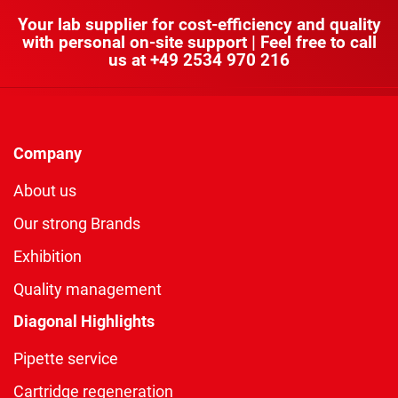
Your lab supplier for cost-efficiency and quality
with personal on-site support | Feel free to call
us at
+49 2534 970 216
Company
About us
Our strong Brands
Exhibition
Quality management
Diagonal Highlights
Pipette service
Cartridge regeneration