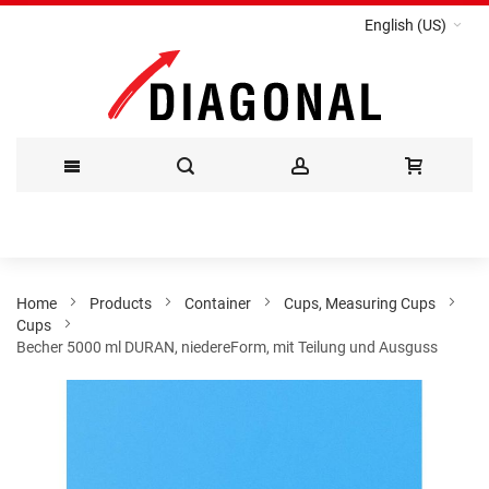
English (US)
Skip
to
Content
Home
Products
Container
Cups, Measuring Cups
Cups
Becher 5000 ml DURAN, niedereForm, mit Teilung und Ausguss
Skip
to
the
end
of