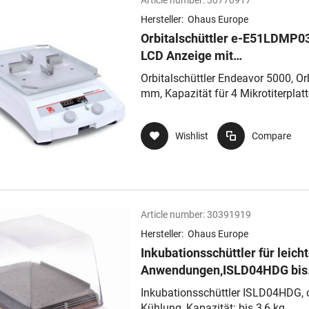
Article number:
30770917
Hersteller:
Ohaus Europe
Orbitalschüttler e-E51LDMP03
LCD Anzeige mit
Hintergrundbeleuchtung, 100
Orbitalschüttler Endeavor 5000, Orb
U/min – 1200 U/min
mm, Kapazität für 4 Mikrotiterplat
oder Deep wells
Wishlist
Compare
Article number:
30391919
Hersteller:
Ohaus Europe
Inkubationsschüttler für leich
Anwendungen,ISLD04HDG bis
3,6kg, RT +5ºC bis 65ºC, 100-
Inkubationsschüttler ISLD04HDG,
U/min, Orbit 3mm
Kühlung, Kapazität: bis 3,6 kg