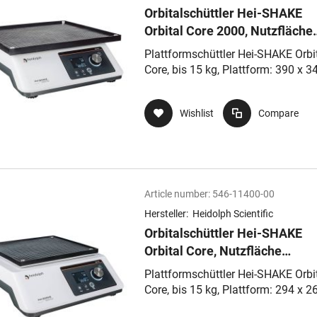
Orbitalschüttler Hei-SHAKE
Orbital Core 2000, Nutzfläche
390x340mm, Drehzahlbereich
Plattformschüttler Hei-SHAKE Orbi
530 U/min, 20mm Orbit
Core, bis 15 kg, Plattform: 390 x 3
mm
Wishlist
Compare
Article number:
546-11400-00
Hersteller:
Heidolph Scientific
Orbitalschüttler Hei-SHAKE
Orbital Core, Nutzfläche
294x263mm, Drehzahlbereich
Plattformschüttler Hei-SHAKE Orbi
530 U/min, 20mm Orbit
Core, bis 15 kg, Plattform: 294 x 2
mm