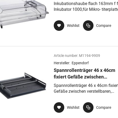
titerplatten, Petrischalen,
Inkubationshaube flach 163mm f f
Kulturflaschen, Erlenmeyer
Inkubator 1000,für Mikro- titerplatt
Petrischalen, Kulturflaschen,
Erlenmeyer
Wishlist
Compare
Article number:
M1194-9909
Hersteller:
Eppendorf
Spannrollenträger 46 x 46cm
fixiert Gefäße zwischen
verstellbaren, gummigepolste
Spannrollenträger 46 x 46cm fixier
Spannrollen/Schiebeleisten
Gefäße zwischen verstellbaren,
gummigepolsterten
Spannrollen/Schiebeleisten
Wishlist
Compare