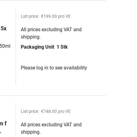
List price:
€199.00
pro VE
 5x
All prices excluding VAT and
shipping.
250ml
Packaging Unit
1 Stk
Please log in to see availability
List price:
€748.00
pro VE
m f
All prices excluding VAT and
shipping.