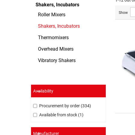
1-12 out o
Shakers, Incubators
Show
Roller Mixers
Shakers, Incubators
Thermomixers
Overhead Mixers
Vibratory Shakers
Availability
Procurement by order
334
Available from stock
1
Manufacturer