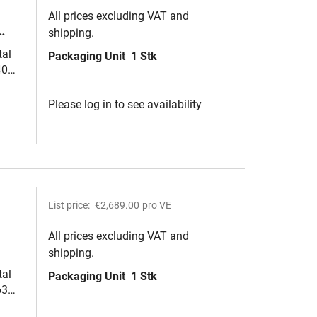
All prices excluding VAT and
shipping.
 1-
tal
Packaging Unit
1 Stk
40
Please log in to see availability
List price:
€2,689.00
pro VE
All prices excluding VAT and
shipping.
 1-
tal
Packaging Unit
1 Stk
63