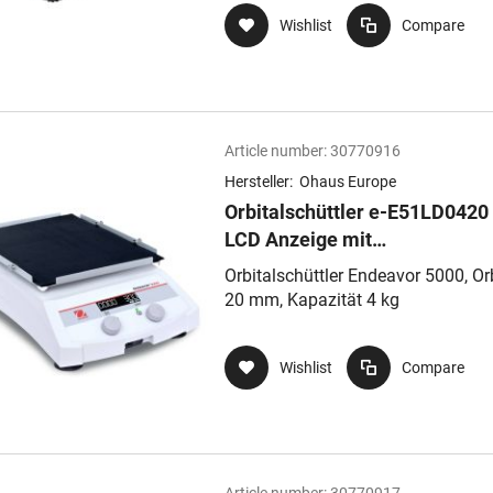
Wishlist
Compare
Article number:
30770916
Hersteller:
Ohaus Europe
Orbitalschüttler e-E51LD0420
LCD Anzeige mit
Hintergrundbeleuchtung, 50 
Orbitalschüttler Endeavor 5000, Orb
– 300 U/min
20 mm, Kapazität 4 kg
Wishlist
Compare