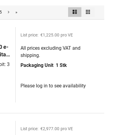
List
Grid
5
»
View
as
List price:
€1,225.00
pro VE
0 e-
All prices excluding VAT and
tal,
shipping.
zität
it: 3
Packaging Unit
1 Stk
Please log in to see availability
List price:
€2,977.00
pro VE