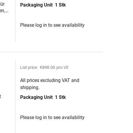
ür
Packaging Unit
1 Stk
en,
Please log in to see availability
List price:
€898.00
pro VE
All prices excluding VAT and
shipping.
rten
t
Packaging Unit
1 Stk
Please log in to see availability