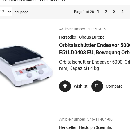
f
335
results found
in 0.002 seconds
1
2
3
4
Page 1 of 28
per page
Article number:
30770915
Hersteller:
Ohaus Europe
Orbitalschüttler Endeavor 500
E51LD0403 EU, Bewegung Orbi
3mm, 100rpm - 800 rpm, Kapa
Orbitalschüttler Endeavor 5000, Orb
4kg (3 Kolben)
mm, Kapazität 4 kg
Wishlist
Compare
Article number:
546-11404-00
Hersteller:
Heidolph Scientific