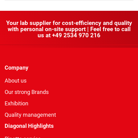
as
Your lab supplier for cost-efficiency and quality
with personal on-site support | Feel free to call
us at
+49 2534 970 216
Company
About us
Our strong Brands
Exhibition
Quality management
Diagonal Highlights