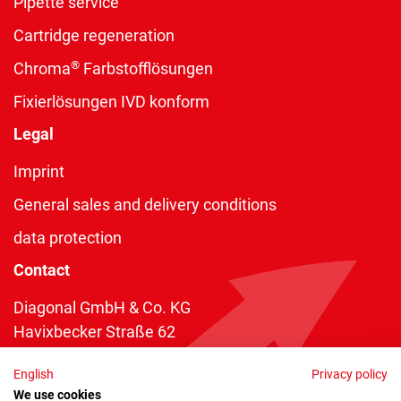
Pipette service
Cartridge regeneration
®
Chroma
Farbstofflösungen
Fixierlösungen IVD konform
Legal
Imprint
General sales and delivery conditions
data protection
Contact
Diagonal GmbH & Co. KG
Havixbecker Straße 62
48161 Münster
English
Privacy policy
Telefon:
+49 2534 970 216
We use cookies