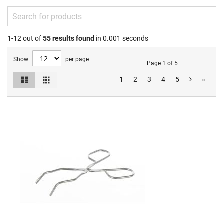
1-12 out of
55
results found
in 0.001 seconds
Show
per page
Page 1 of 5
List
Grid
1
2
3
4
5
»
View
as