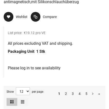
antimagnetisch,mit Silikonschlauchüberzug
Wishlist
Compare
List price:
€19.12
pro VE
All prices excluding VAT and shipping.
Packaging Unit
1 Stk
Please log in to see availability
Show
per page
1
2
3
4
5
»
List
Grid
View