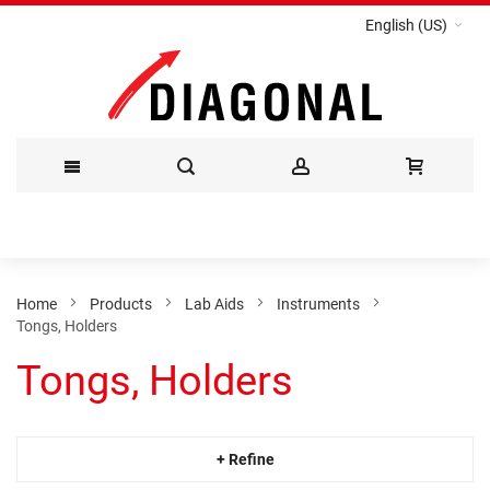
English (US)
Skip
to
Content
Home
Products
Lab Aids
Instruments
Tongs, Holders
Tongs, Holders
+ Refine